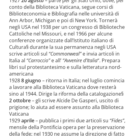
1927
20 agosto
– parte per gli Stati Uniti, dove, per
conto della Biblioteca Vaticana, segue corsi di
Biblioteconomia e Bibliografia nelle università di
Ann Arbor, Michigan e poi di New York. Tornerà
negli USA nel 1938 per un congresso di Biblioteche
Cattoliche nel Missouri, e nel 1966 per alcune
conferenze organizzate dall’Istituto italiano di
Cultura§ durante la sua permanenza negli USA
scrive articoli sul
“Commonweal”
e invia articoli in
Italia al
“Carroccio”
e all’
“Avvenire d’Italia
“. Prepara
libri sul protestantesimo e sulla letteratura nord-
americana
1928
8 giugno
– ritorna in Italia; nel luglio comincia
a lavorare alla Biblioteca Vaticana dove resterà
sino al 1944. Dirige la riforma della catalogazione§
2 ottobre
– gli scrive Alcide De Gasperi, uscito di
prigione; lo aiuta ad essere assunto alla Biblioteca
Vaticana
1929
aprile
– pubblica i primi due articoli su
“Fides”
,
mensile della Pontificia opera per la preservazione
della fede; nel 1930 ne assume la direzione di fatto