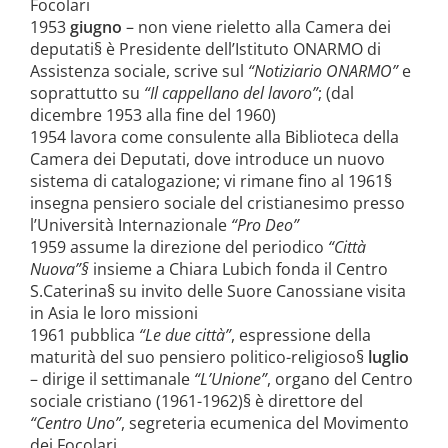
Focolari
1953
giugno
– non viene rieletto alla Camera dei
deputati§
è Presidente dell’Istituto ONARMO di
Assistenza sociale, scrive sul
“Notiziario ONARMO”
e
soprattutto su
“Il cappellano del lavoro”
; (dal
dicembre 1953 alla fine del 1960)
1954 lavora come consulente alla Biblioteca della
Camera dei Deputati, dove introduce un nuovo
sistema di catalogazione; vi rimane fino al 1961§
insegna pensiero sociale del cristianesimo presso
l’Università Internazionale
“Pro Deo”
1959 assume la direzione del periodico
“Città
Nuova”§
insieme a Chiara Lubich fonda il Centro
S.Caterina§
su invito delle Suore Canossiane visita
in Asia le loro missioni
1961 pubblica
“Le due città”
, espressione della
maturità del suo pensiero politico-religioso§
luglio
– dirige il settimanale
“L’Unione”
, organo del Centro
sociale cristiano (1961-1962)§
è direttore del
“Centro Uno”
, segreteria ecumenica del Movimento
dei Focolari