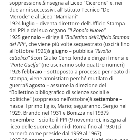
soppressione.§insegna al Liceo “Cicerone” e, nei
due anni successivi, all’Istituto Tecnico “De
Merode” e al Liceo “Mamiani”
1924
luglio
– diventa direttore dell’Ufficio Stampa
del PPI e del suo organo
“Il Popolo Nuovo”
1925
gennaio
– dirige il
“Bollettino dell’Ufficio Stampa
del PPI”
, che viene più volte sequestrato (uscirà fino
all’ottobre 1926)§
giugno
– pubblica
“Rivolta
cattolica” §
con Giulio Cenci fonda e dirige il mensile
“Parte Guelfa”
(ne usciranno solo quattro numeri)
1926
febbraio
– sottoposto a processo per reato di
stampa, viene amnistiato perché mutilato di
guerra§
agosto
– assume la direzione del
“Bollettino bibliografico di scienze sociali e
politiche” (soppresso nell’ottobre)§
settembre
–
nasce il primo figlio, Mario; seguiranno, Sergio nel
1929, Brando nel 1931 e Bonizza nel 1937§
novembre
– sciolto il PPI (9 novembre), insegna al
liceo delle suore Cabrini di Roma fino al 1930 (ci
tornerà come preside dal 1959 al 1967)