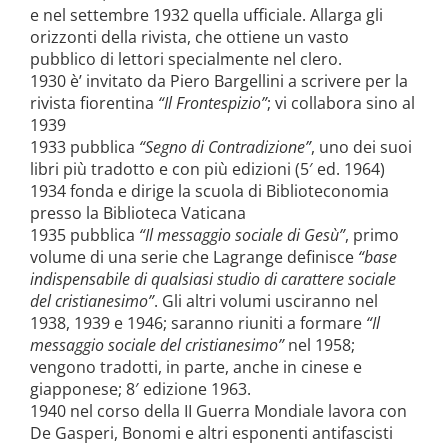
e nel settembre 1932 quella ufficiale. Allarga gli
orizzonti della rivista, che ottiene un vasto
pubblico di lettori specialmente nel clero.
1930 è’ invitato da Piero Bargellini a scrivere per la
rivista fiorentina
“Il Frontespizio”
; vi collabora sino al
1939
1933 pubblica
“Segno di Contradizione”
, uno dei suoi
libri più tradotto e con più edizioni (5′ ed. 1964)
1934 fonda e dirige la scuola di Biblioteconomia
presso la Biblioteca Vaticana
1935 pubblica
“Il messaggio sociale di Gesù”
, primo
volume di una serie che Lagrange definisce
“base
indispensabile di qualsiasi studio di carattere sociale
del cristianesimo”
. Gli altri volumi usciranno nel
1938, 1939 e 1946; saranno riuniti a formare
“Il
messaggio sociale del cristianesimo”
nel 1958;
vengono tradotti, in parte, anche in cinese e
giapponese; 8′ edizione 1963.
1940 nel corso della II Guerra Mondiale lavora con
De Gasperi, Bonomi e altri esponenti antifascisti