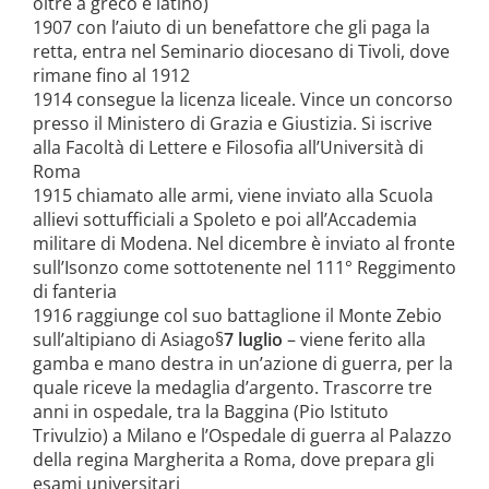
oltre a greco e latino)
1907 con l’aiuto di un benefattore che gli paga la
retta, entra nel Seminario diocesano di Tivoli, dove
rimane fino al 1912
1914 consegue la licenza liceale. Vince un concorso
presso il Ministero di Grazia e Giustizia. Si iscrive
alla Facoltà di Lettere e Filosofia all’Università di
Roma
1915 chiamato alle armi, viene inviato alla Scuola
allievi sottufficiali a Spoleto e poi all’Accademia
militare di Modena. Nel dicembre è inviato al fronte
sull’Isonzo come sottotenente nel 111° Reggimento
di fanteria
1916 raggiunge col suo battaglione il Monte Zebio
sull’altipiano di Asiago§
7 luglio
– viene ferito alla
gamba e mano destra in un’azione di guerra, per la
quale riceve la medaglia d’argento. Trascorre tre
anni in ospedale, tra la Baggina (Pio Istituto
Trivulzio) a Milano e l’Ospedale di guerra al Palazzo
della regina Margherita a Roma, dove prepara gli
esami universitari