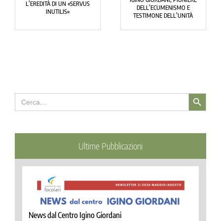
BIBLIOTECA DI NOCER
MO E
L’AMORE SCACCIA IL TIMORE
INFERIORE DEDICATA 
UNITÀ
GIORDANI
Search Button
Search
for:
Ultime Pubblicazioni
News dal Centro Igino Giordani