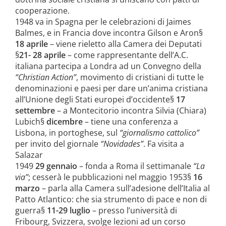
cooperazione.
1948 va in Spagna per le celebrazioni di Jaimes
Balmes, e in Francia dove incontra Gilson e Aron§
18 aprile
– viene rieletto alla Camera dei Deputati
§
21- 28 aprile
– come rappresentante dell’A.C.
italiana partecipa a Londra ad un Convegno della
“Christian Action”
, movimento di cristiani di tutte le
denominazioni e paesi per dare un’anima cristiana
all’Unione degli Stati europei d’occidente§
17
settembre
– a Montecitorio incontra Silvia (Chiara)
Lubich§
dicembre
– tiene una conferenza a
Lisbona, in portoghese, sul
“giornalismo cattolico”
per invito del giornale
“Novidades”
. Fa visita a
Salazar
1949
29 gennaio
– fonda a Roma il settimanale
“La
via”
; cesserà le pubblicazioni nel maggio 1953§
16
marzo
– parla alla Camera sull’adesione dell’Italia al
Patto Atlantico: che sia strumento di pace e non di
guerra§
11-29 luglio
– presso l’università di
Fribourg, Svizzera, svolge lezioni ad un corso