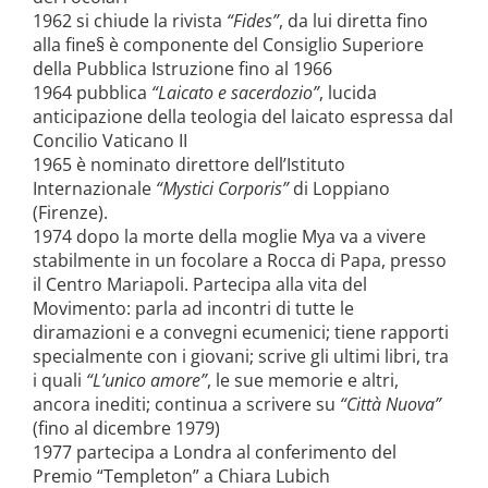
1962 si chiude la rivista
“Fides”
, da lui diretta fino
alla fine§
è componente del Consiglio Superiore
della Pubblica Istruzione fino al 1966
1964 pubblica
“Laicato e sacerdozio”
, lucida
anticipazione della teologia del laicato espressa dal
Concilio Vaticano II
1965 è nominato direttore dell’Istituto
Internazionale
“Mystici Corporis”
di Loppiano
(Firenze).
1974 dopo la morte della moglie Mya va a vivere
stabilmente in un focolare a Rocca di Papa, presso
il Centro Mariapoli. Partecipa alla vita del
Movimento: parla ad incontri di tutte le
diramazioni e a convegni ecumenici; tiene rapporti
specialmente con i giovani; scrive gli ultimi libri, tra
i quali
“L’unico amore”
, le sue memorie e altri,
ancora inediti; continua a scrivere su
“Città Nuova”
(fino al dicembre 1979)
1977 partecipa a Londra al conferimento del
Premio “Templeton” a Chiara Lubich