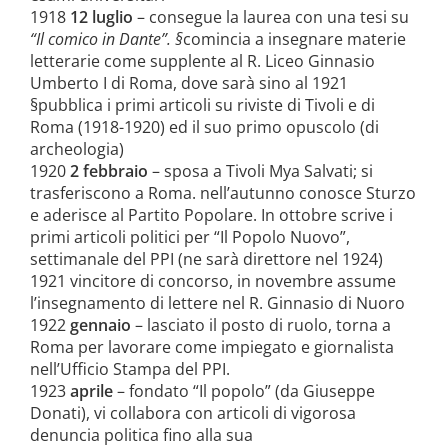
1918
12 luglio
– consegue la laurea con una tesi su
“Il comico in Dante”. §
comincia a insegnare materie
letterarie come supplente al R. Liceo Ginnasio
Umberto I di Roma, dove sarà sino al 1921
§
pubblica i primi articoli su riviste di Tivoli e di
Roma (1918-1920) ed il suo primo opuscolo (di
archeologia)
1920
2 febbraio
– sposa a Tivoli Mya Salvati; si
trasferiscono a Roma. nell’autunno conosce Sturzo
e aderisce al Partito Popolare. In ottobre scrive i
primi articoli politici per “Il Popolo Nuovo”,
settimanale del PPI (ne sarà direttore nel 1924)
1921 vincitore di concorso, in novembre assume
l’insegnamento di lettere nel R. Ginnasio di Nuoro
1922
gennaio
– lasciato il posto di ruolo, torna a
Roma per lavorare come impiegato e giornalista
nell’Ufficio Stampa del PPI.
1923
aprile
– fondato “Il popolo” (da Giuseppe
Donati), vi collabora con articoli di vigorosa
denuncia politica fino alla sua