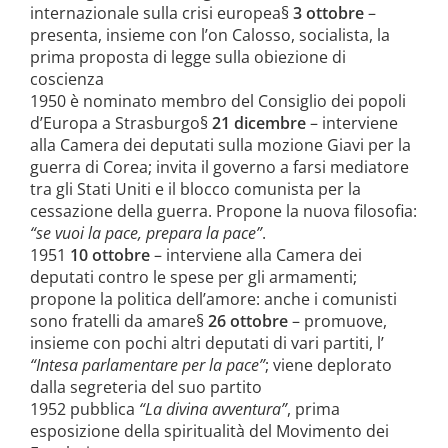
internazionale sulla crisi europea§
3 ottobre
–
presenta, insieme con l’on Calosso, socialista, la
prima proposta di legge sulla obiezione di
coscienza
1950 è nominato membro del Consiglio dei popoli
d’Europa a Strasburgo§
21 dicembre
– interviene
alla Camera dei deputati sulla mozione Giavi per la
guerra di Corea; invita il governo a farsi mediatore
tra gli Stati Uniti e il blocco comunista per la
cessazione della guerra. Propone la nuova filosofia:
“se vuoi la pace, prepara la pace”
.
1951
10 ottobre
– interviene alla Camera dei
deputati contro le spese per gli armamenti;
propone la politica dell’amore: anche i comunisti
sono fratelli da amare§
26 ottobre
– promuove,
insieme con pochi altri deputati di vari partiti, l’
“Intesa parlamentare per la pace”
; viene deplorato
dalla segreteria del suo partito
1952 pubblica
“La divina avventura”
, prima
esposizione della spiritualità del Movimento dei