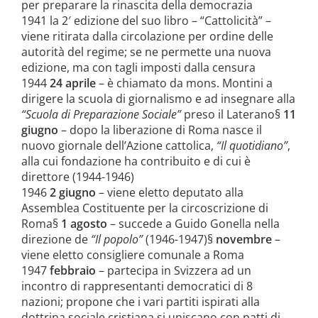
per preparare la rinascita della democrazia
1941 la 2′ edizione del suo libro – “Cattolicità” –
viene ritirata dalla circolazione per ordine delle
autorità del regime; se ne permette una nuova
edizione, ma con tagli imposti dalla censura
1944
24 aprile
– è chiamato da mons. Montini a
dirigere la scuola di giornalismo e ad insegnare alla
“Scuola di Preparazione Sociale”
preso il Laterano§
11
giugno
– dopo la liberazione di Roma nasce il
nuovo giornale dell’Azione cattolica,
“Il quotidiano”
,
alla cui fondazione ha contribuito e di cui è
direttore (1944-1946)
1946
2 giugno
– viene eletto deputato alla
Assemblea Costituente per la circoscrizione di
Roma§
1 agosto
– succede a Guido Gonella nella
direzione de
“Il popolo”
(1946-1947)§
novembre
–
viene eletto consigliere comunale a Roma
1947
febbraio
– partecipa in Svizzera ad un
incontro di rappresentanti democratici di 8
nazioni; propone che i vari partiti ispirati alla
dottrina sociale cristiana si uniscano con patti di