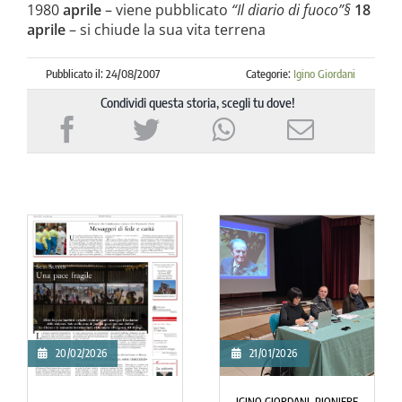
1980
aprile
– viene pubblicato
“Il diario di fuoco”§
18
aprile
– si chiude la sua vita terrena
Pubblicato il: 24/08/2007
Categorie:
Igino Giordani
Condividi questa storia, scegli tu dove!
24/09/2025
20/07/2025
UNA SEZIONE DELLA
IONIERE