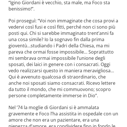
“Igino Giordani è vecchio, sta male, ma Foco sta
benissimo!”.
Poi proseguì: “Voi non immaginate che cosa provi a
vedervi così fusi e così fitti, perché non ci sono più
posti qui. Chi si sarebbe immaginato trent’anni fa
una cosa simile? Io la sognavo fin dalla prima
gioventù…studiando i Padri della Chiesa, ma mi
pareva che ormai fosse impossibile… Soprattutto
mi sembrava ormai impossibile l’unione degli
sposati, dei laici in genere con i consacrati. Oggi
vedo realizzarsi questo in maniera meravigliosa…
Qui è avvenuto qualcosa di straordinario, che
anche noi sposati siamo consacrati. Ricevo lettere
da tutto il mondo, che mi commuovono; scopro
persone completamente immerse in Dio”.
Nel ’74 la moglie di Giordani si è ammalata
gravemente e Foco l’ha assistita in ospedale con un
amore che non era un pazientare, era una
pienezza d’amore, era condividere fino in fondo le