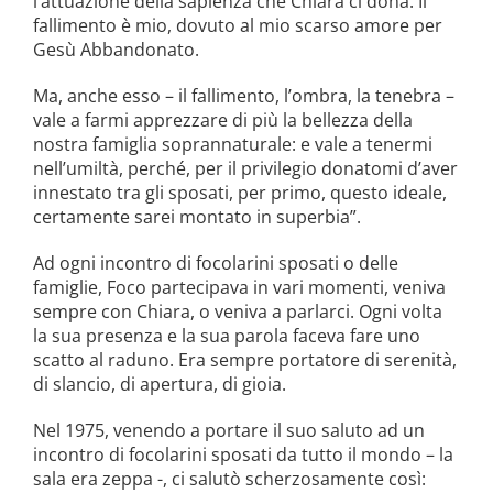
l’attuazione della sapienza che Chiara ci dona. Il
fallimento è mio, dovuto al mio scarso amore per
Gesù Abbandonato.
Ma, anche esso – il fallimento, l’ombra, la tenebra –
vale a farmi apprezzare di più la bellezza della
nostra famiglia soprannaturale: e vale a tenermi
nell’umiltà, perché, per il privilegio donatomi d’aver
innestato tra gli sposati, per primo, questo ideale,
certamente sarei montato in superbia”.
Ad ogni incontro di focolarini sposati o delle
famiglie, Foco partecipava in vari momenti, veniva
sempre con Chiara, o veniva a parlarci. Ogni volta
la sua presenza e la sua parola faceva fare uno
scatto al raduno. Era sempre portatore di serenità,
di slancio, di apertura, di gioia.
Nel 1975, venendo a portare il suo saluto ad un
incontro di focolarini sposati da tutto il mondo – la
sala era zeppa -, ci salutò scherzosamente così: