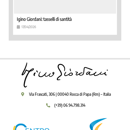
Igino Giordani: tasselli di santità
17/04/2026
Via Frascati, 306 | 00040 Rocca di Papa (Rm) – Italia
(+39) 06 94.798.314