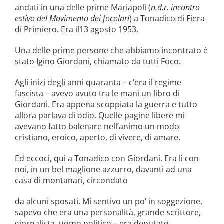
andati in una delle prime Mariapoli (
n.d.r. incontro
estivo del Movimento dei focolari
) a Tonadico di Fiera
di Primiero. Era il13 agosto 1953.
Una delle prime persone che abbiamo incontrato è
stato Igino Giordani, chiamato da tutti Foco.
Agli inizi degli anni quaranta – c’era il regime
fascista – avevo avuto tra le mani un libro di
Giordani. Era appena scoppiata la guerra e tutto
allora parlava di odio. Quelle pagine libere mi
avevano fatto balenare nell’animo un modo
cristiano, eroico, aperto, di vivere, di amare.
Ed eccoci, qui a Tonadico con Giordani. Era lì con
noi, in un bel maglione azzurro, davanti ad una
casa di montanari, circondato
da alcuni sposati. Mi sentivo un po’ in soggezione,
sapevo che era una personalità, grande scrittore,
giornalista, uomo politico – era deputato.