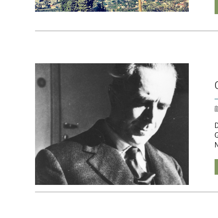
D
G
N