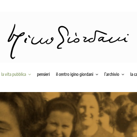
la vita pubblica
pensieri
il centro igino giordani
l’archivio
la c