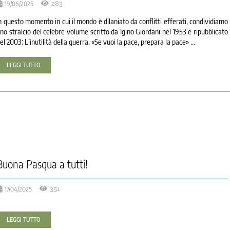
19/06/2025
283
n questo momento in cui il mondo è dilaniato da conflitti efferati, condividiamo
no stralcio del celebre volume scritto da Igino Giordani nel 1953 e ripubblicato
el 2003: L’inutilità della guerra. «Se vuoi la pace, prepara la pace» ...
LEGGI TUTTO
Buona Pasqua a tutti!
17/04/2025
351
LEGGI TUTTO