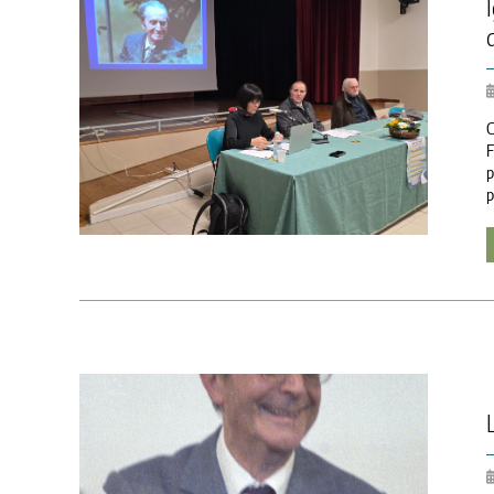
C
F
p
p