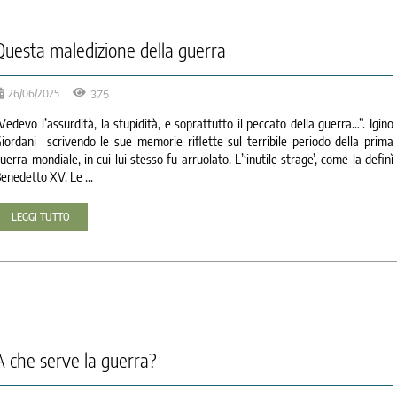
Questa maledi­zione della guerra
26/06/2025
375
Vedevo l’assurdità, la stupidità, e soprattutto il peccato della guerra…”. Igino
iordani scrivendo le sue memorie riflette sul terribile periodo della prima
uerra mondiale, in cui lui stesso fu arruolato. L’‘inutile strage’, come la definì
enedetto XV. Le ...
LEGGI TUTTO
A che serve la guerra?