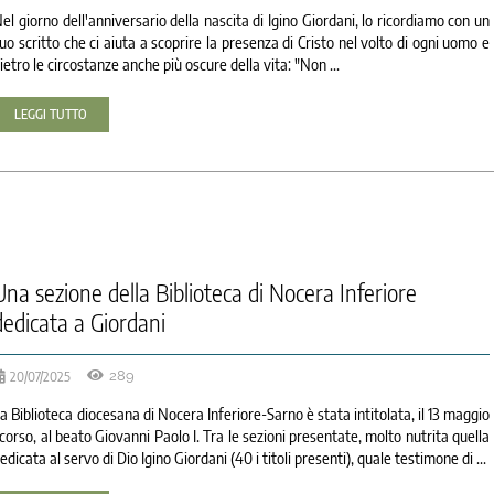
el giorno dell'anniversario della nascita di Igino Giordani, lo ricordiamo con un
uo scritto che ci aiuta a scoprire la presenza di Cristo nel volto di ogni uomo e
ietro le circostanze anche più oscure della vita: "Non ...
LEGGI TUTTO
Una sezione della Biblioteca di Nocera Inferiore
dedicata a Giordani
20/07/2025
289
a Biblioteca diocesana di Nocera Inferiore-Sarno è stata intitolata, il 13 maggio
corso, al beato Giovanni Paolo I. Tra le sezioni presentate, molto nutrita quella
edicata al servo di Dio Igino Giordani (40 i titoli presenti), quale testimone di ...