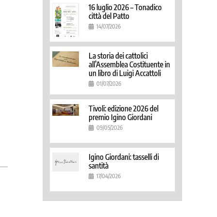
16 luglio 2026 – Tonadico
città del Patto
14/07/2026
La storia dei cattolici
all’Assemblea Costituente in
un libro di Luigi Accattoli
01/07/2026
Tivoli: edizione 2026 del
premio Igino Giordani
09/05/2026
Igino Giordani: tasselli di
santità
17/04/2026