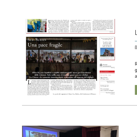
R
g
a