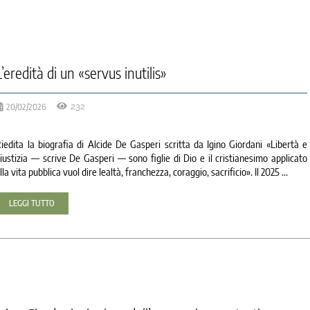
L’eredità di un «servus inutilis»
20/02/2026
232
iedita la biografia di Alcide De Gasperi scritta da Igino Giordani «Libertà e
iustizia — scrive De Gasperi — sono figlie di Dio e il cristianesimo applicato
lla vita pubblica vuol dire lealtà, franchezza, coraggio, sacrificio». Il 2025 ...
LEGGI TUTTO