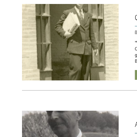
“
G
g
B