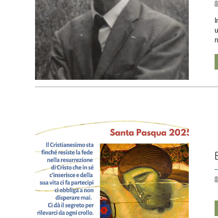
I
u
n