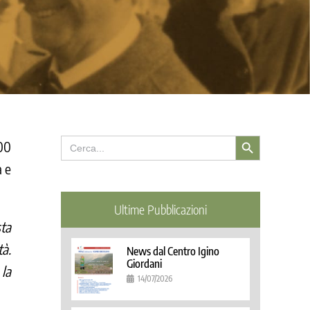
Search Button
Search
000
for:
a e
Ultime Pubblicazioni
sta
tà.
News dal Centro Igino
Giordani
 la
14/07/2026