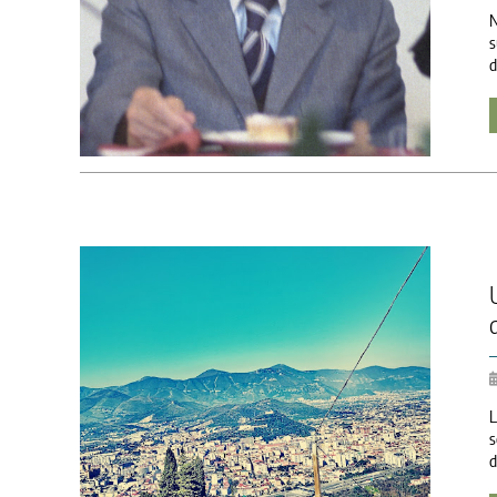
N
s
d
L
s
d