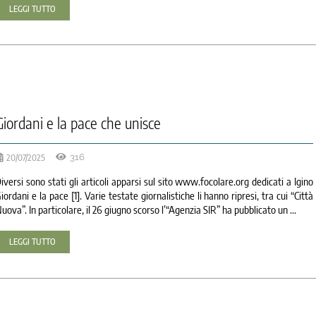
LEGGI TUTTO
Giordani e la pace che unisce
20/07/2025
316
iversi sono stati gli articoli apparsi sul sito www.focolare.org dedicati a Igino
iordani e la pace [1]. Varie testate giornalistiche li hanno ripresi, tra cui “Città
uova”. In particolare, il 26 giugno scorso l’“Agenzia SIR” ha pubblicato un ...
LEGGI TUTTO