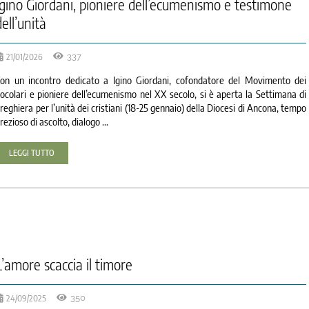
Igino Giordani, pioniere dell’ecumenismo e testimone
dell’unità
21/01/2026
337
on un incontro dedicato a Igino Giordani, cofondatore del Movimento dei
ocolari e pioniere dell’ecumenismo nel XX secolo, si è aperta la Settimana di
reghiera per l’unità dei cristiani (18-25 gennaio) della Diocesi di Ancona, tempo
rezioso di ascolto, dialogo ...
LEGGI TUTTO
L’amore scaccia il timore
24/09/2025
350