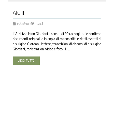
AIG II
18/04/2013
5.248
L'Archivio Igino Giordani II consta di 50 raccoglitori e contiene
documenti originali e in copia di manoscritti e dattiloscritti di
e su Igino Giordani, lettere, trascrizioni di discorsi di e su Igino
Giordani, registrazioni video e foto: 1. ...
LEGGI TUTTO