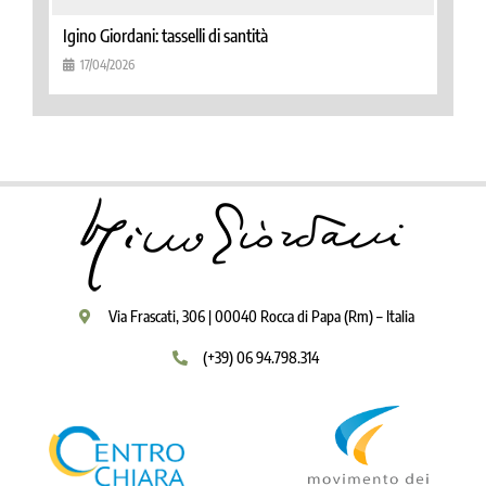
Igino Giordani: tasselli di santità
17/04/2026
Via Frascati, 306 | 00040 Rocca di Papa (Rm) – Italia
(+39) 06 94.798.314