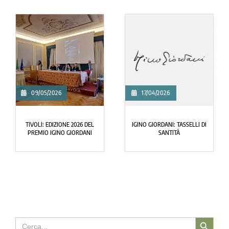
17/04/2026
04/04/2026
L
IGINO GIORDANI: TASSELLI DI
NEWS DAL CENTRO IGINO
SANTITÀ
GIORDANI
Search Button
Search
for: