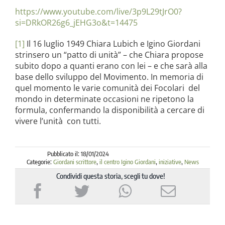
https://www.youtube.com/live/3p9L29tJrO0?
si=DRkOR26g6_jEHG3o&t=14475
[1]
Il 16 luglio 1949 Chiara Lubich e Igino Giordani
strinsero un “patto di unità” – che Chiara propose
subito dopo a quanti erano con lei – e che sarà alla
base dello sviluppo del Movimento. In memoria di
quel momento le varie comunità dei Focolari del
mondo in determinate occasioni ne ripetono la
formula, confermando la disponibilità a cercare di
vivere l’unità con tutti.
Pubblicato il: 18/01/2024
Categorie:
Giordani scrittore
,
il centro Igino Giordani
,
iniziative
,
News
Condividi questa storia, scegli tu dove!