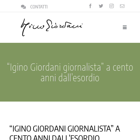
Salta
CONTATTI
al
contenuto
Toggle
Navigatio
biografia
la famiglia
“Igino Giordani giornalista” a cento
il focolare
anni dall’esordio
la vita pubblica
pensieri
il centro igino giordani
“IGINO GIORDANI GIORNALISTA” A
l’archivio
CENTO ANNI DALL’ESORDIO