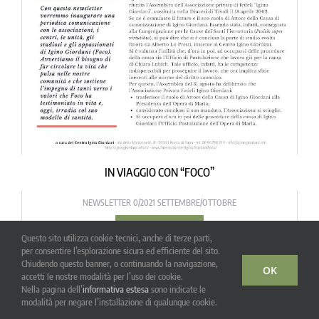
IN VIAGGIO CON “FOCO”
NEWSLETTER 0/2021 SETTEMBRE/OTTOBRE
LEGGI TUTTO
Questo sito utilizza cookie tecnici, anche di terze parti,
per consentire l’esplorazione sicura ed efficiente del sito.
Chiudendo questo banner, o continuando la navigazione,
OK
accetti le nostre modalità per l’uso dei cookie.
Nella pagina dell’
informativa estesa
sono indicate le
modalità per negare l’installazione di qualunque cookie.