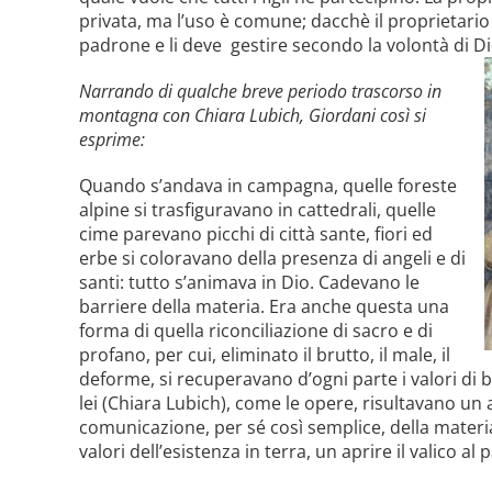
privata, ma l’uso è comune; dacchè il proprietario
padrone e li deve
gestire secondo la volontà di Di
Narrando di qualche breve periodo trascorso in
montagna con Chiara Lubich, Giordani così si
esprime:
Quando s’andava in campagna, quelle foreste
alpine si trasfiguravano in cattedrali, quelle
cime parevano picchi di città sante, fiori ed
erbe si coloravano della presenza di angeli e di
santi: tutto s’animava in Dio. Cadevano le
barriere della materia. Era anche questa una
forma di quella riconciliazione di sacro e di
profano, per cui, eliminato il brutto, il male, il
deforme, si recuperavano d’ogni parte i valori di bell
lei (Chiara Lubich), come le opere, risultavano un 
comunicazione, per sé così semplice, della materia 
valori dell’esistenza in terra, un aprire il valico al 