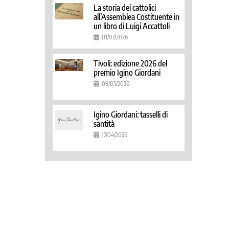
La storia dei cattolici
all’Assemblea Costituente in
un libro di Luigi Accattoli
01/07/2026
Tivoli: edizione 2026 del
premio Igino Giordani
09/05/2026
Igino Giordani: tasselli di
santità
17/04/2026