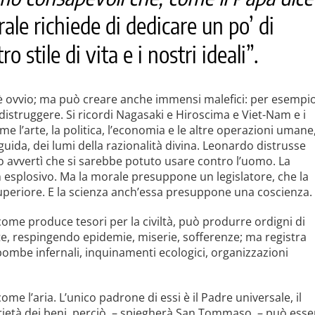
ale richiede di dedicare un po’ di
 stile di vita e i nostri ideali”.
 è ovvio; ma può creare anche immensi malefici: per esempio
distruggere. Si ricordi Nagasaki e Hiroscima e Viet-Nam e i
e l’arte, la politica, l’economia e le altre operazioni umane
uida, dei lumi della razionalità divina. Leonardo distrusse
 avvertì che si sarebbe potuto usare contro l’uomo. La
n esplosivo. Ma la morale presuppone un legislatore, che la
e superiore. E la scienza anch’essa presuppone una coscienza.
come produce tesori per la civiltà, può produrre ordigni di
orte, respingendo epidemie, miserie, sofferenze; ma registra
 bombe infernali, inquinamenti ecologici, organizzazioni
 come l’aria. L’unico padrone di essi è il Padre universale, il
oprietà dei beni, perciò, – spiegherà San Tommaso, – può esse