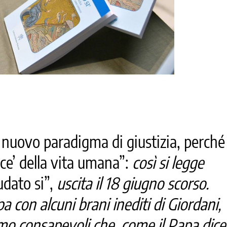
n nuovo paradigma di giustizia, perché
ce’ della vita umana”:
così si legge
dato si”,
uscita il 18 giugno scorso.
a con alcuni brani inediti di Giordani,
iamo consapevoli che, come il Papa dice