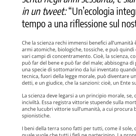
in un tweet:
“Un’ecologia integr
tempo a una riflessione sul nostro
Che la scienza rechi immensi benefici all’umanità
armi atomiche, biologiche, tossiche, e può quindi 
vari campi di concentramento. Cioè, la scienza, com
può far del bene e può far del male; abbisogna di g
una specie di sottomarino da lui inventato quando
tecnica, fuori della legge morale, può diventare u
detti, e un giudice, che la sanzioni: cioè, un Ent
La scienza deve legarsi a un principio morale, se, 
inciviltà. Essa registra vittorie stupende sulla m
anche lucubri vittorie sull’umanità, a cui procura
spionistiche.
I beni della terra sono fatti per tutti, come il sole,
quale vuole che tutti i figli ne partecipino. La pr