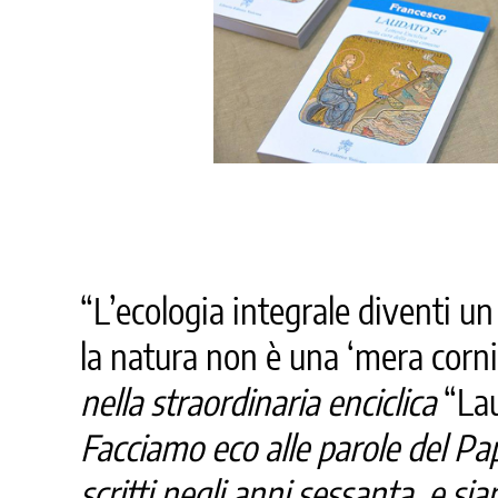
“L’ecologia integrale diventi u
la natura non è una ‘mera corni
nella straordinaria enciclica
“Lau
Facciamo eco alle parole del Pap
scritti negli anni sessanta, e s