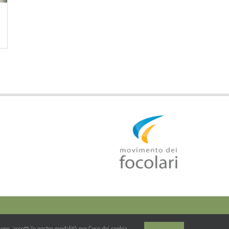
­ZIONE DELLA GUERRA
A CHE SERVE LA GUERRA?
egali
one, accetti le nostre modalità per l’uso dei cookie.
sciato sotto licenza GNU/GPL