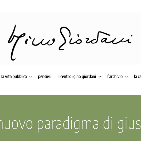
la vita pubblica
pensieri
il centro igino giordani
l’archivio
la c
uovo paradigma di gius