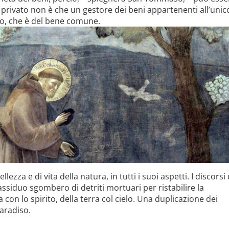
 privato non è che un gestore dei beni appartenenti all’unic
o, che è
del bene comune.
ezza e di vita della natura, in tutti i suoi aspetti. I discorsi 
assiduo sgombero di detriti mortuari per ristabilire la
con lo spirito, della terra col cielo. Una duplicazione dei
paradiso.