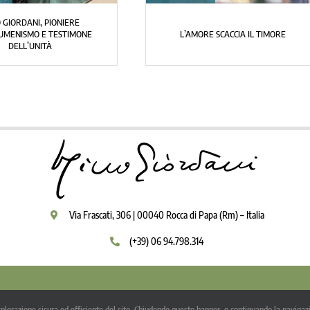
GIORDANI E LA PACE CHE UNISCE
QUESTA MALEDI
Via Frascati, 306 | 00040 Rocca di Papa (Rm) – Italia
(+39) 06 94.798.314
pyright 2009 - 2026 | Igino Giordani | Tutti i diritti riservati |
Privacy Policy
-
Note l
’esplorazione sicura ed efficiente del sito. Chiudendo questo banner, o continuando la navigazi
otto una Licenza Creative Commons ed è stato realizzato con un software libero rila