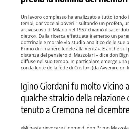
Un lavoro complesso ha analizzato a tutto tondo i
tempi, dar voce ai poveri risultando un profeta, u
arcivescovo di Milano nel 1957 chiamò il sacerdote 
dietro». Dalla ricerca effettuata è emerso un parer
dottrinale e morale «lo studio analitico delle su
Primo di rimanere fedele alla Verità». E anche sul 
distanza del pensiero di Mazzolari – dice don Big
diffuse nel suo tempo. In particolare emerge una p
con la lente della fede di Cristo». (da Avvenire on-l
Igino Giordani fu molto vicino
qualche stralcio della relazione
tenuto a Cremona nel dicembre
«Mi basta rievocare il nome di don Primo Mazzolari