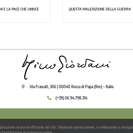
IGINO GIORDANI E L’ATTUALIT
BUONA PASQUA A TUTTI!
MESSAGGIO DI PACE
Via Frascati, 306 | 00040 Rocca di Papa (Rm) – Italia
(+39) 06 94.798.314
pyright 2009 - 2026 | Igino Giordani | Tutti i diritti riservati |
Privacy Policy
-
Note l
’esplorazione sicura ed efficiente del sito. Chiudendo questo banner, o continuando la navigazi
otto una Licenza Creative Commons ed è stato realizzato con un software libero rila
 l’installazione di qualunque cookie.