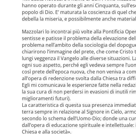
hanno operato durante gli anni Cinquanta, sull’ese
popolo di Dio. E’ maturata la coscienza di quel che
debella la miseria, e possibilmente anche materiale
Mazzolari lo incontrai più volte alla Pontificia Op
sentisse e patisse il problema della elevazione de
problema nell’ambito della sociologia del dopoguer
chiarirono l’immagine del prete, che come Cristo tr
lungi veggenza il Vangelo alle diverse situazioni. 
ogni suo aspetto, perché egli vedeva sempre l’uomo,
così prete dell’epoca nuova, che non veniva a co
all’opera di redenzione svolta dalla Chiesa tra diffic
Egli mi comunicava le esperienze fatte nella redaz
la sua cura di non perdersi in evasioni di inutili ri
miglioramenti futuri).
La caratteristica di questa sua presenza immediata
terra sempre in relazione al Signore in Cielo, armon
secondo lo schema dell’Uomo-Dio; donde una cura i
dall’opera di educazione spirituale e intellettuale:
Chiesa e alla società».