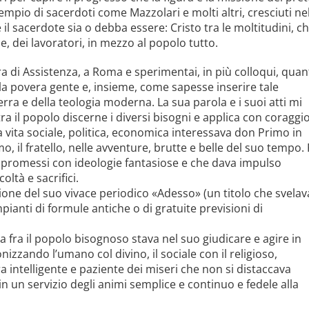
mpio di sacerdoti come Mazzolari e molti altri, cresciuti ne
 il sacerdote sia o debba essere: Cristo tra le moltitudini, c
, dei lavoratori, in mezzo al popolo tutto.
era di Assistenza, a Roma e sperimentai, in più colloqui, qua
lla povera gente e, insieme, come sapesse inserire tale
ra e della teologia moderna. La sua parola e i suoi atti mi
a il popolo discerne i diversi bisogni e applica con coraggi
La vita sociale, politica, economica interessava don Primo in
 il fratello, nelle avventure, brutte e belle del suo tempo.
mpromessi con ideologie fantasiose e che dava impulso
oltà e sacrifici.
ione del suo vivace periodico «Adesso» (un titolo che svelav
mpianti di formule antiche o di gratuite previsioni di
 fra il popolo bisognoso stava nel suo giudicare e agire in
izzando l’umano col divino, il sociale con il religioso,
ntelligente e paziente dei miseri che non si distaccava
 in un servizio degli animi semplice e continuo e fedele alla