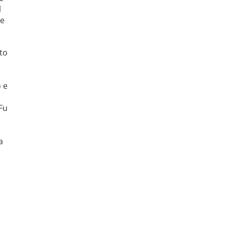
l
he
nto
o e
 Fu
a