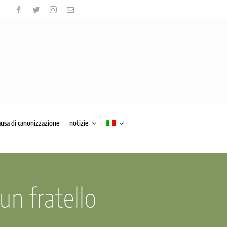
ausa di canonizzazione
notizie
n fratello