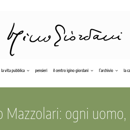
la vita pubblica
pensieri
il centro igino giordani
l’archivio
la c
 Mazzolari: ogni uomo, u