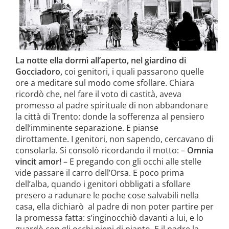
La notte ella dormì all’aperto, nel giardino di
Gocciadoro,
coi genitori, i quali passarono quelle
ore a meditare sul modo come sfollare. Chiara
ricordò che, nel fare il voto di castità, aveva
promesso al padre spirituale di non abbandonare
la città di Trento: donde la sofferenza al pensiero
dell’imminente separazione. E pianse
dirottamente. I genitori, non sapendo, cercavano di
consolarla. Si consolò ricordando il motto: –
Omnia
vincit amor!
– E pregando con gli occhi alle stelle
vide passare il carro dell’Orsa. E poco prima
dell’alba, quando i genitori obbligati a sfollare
presero a radunare le poche cose salvabili nella
casa, ella dichiarò
al padre di non poter partire per
la promessa fatta: s’inginocchiò davanti a lui, e lo
guardò con gli occhi pieni di pianto. E il padre la