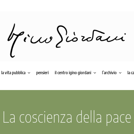
la vita pubblica
pensieri
il centro igino giordani
l’archivio
la c
La coscienza della pace