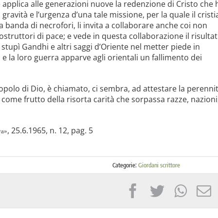
le applica alle generazioni nuove la redenzione di Cristo che 
avità e l’urgenza d’una tale missione, per la quale il cristi
 banda di necrofori, li invita a collaborare anche coi non
struttori di pace; e vede in questa collaborazione il risulta
 stupì Gandhi e altri saggi d’Oriente nel metter piede in
 e la loro guerra apparve agli orientali un fal­limento dei
o­polo di Dio, è chiamato, ci sembra, ad attestare la peren­ni
come frutto della risorta carità che sorpassa razze, na­zioni
, 25.6.1965, n. 12, pag. 5
va»
Categorie:
Giordani scrittore