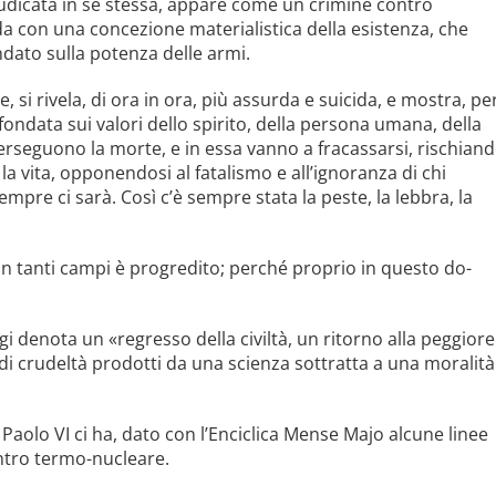
udicata in sé stessa, appare come un cri­mine contro
da con una concezione materialistica della esi­stenza, che
ndato sulla potenza delle armi.
 si rivela, di ora in ora, più assurda e suicida, e mostra, pe
 fondata sui valori dello spirito, della persona umana, della
erse­guono la morte, e in essa vanno a fracassarsi, rischian
a vita, opponendosi al fatalismo e all’ignoranza di chi
pre ci sarà. Così c’è sempre stata la peste, la lebbra, la
 in tanti campi è progredito; perché proprio in questo do­
 denota un «regresso della civiltà, un ritorno alla peg­giore
 di crudeltà prodotti da una scienza sottratta a una mo­ralità
 Paolo VI ci ha, dato con l’Enciclica Mense Majo alcune linee
n­tro termo-nucleare.