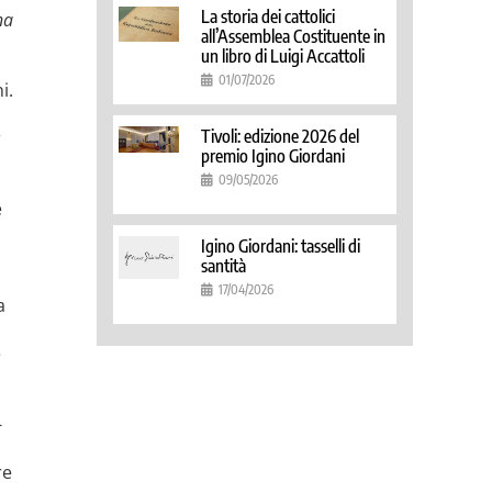
La storia dei cattolici
na
all’Assemblea Costituente in
un libro di Luigi Accattoli
01/07/2026
i.
Tivoli: edizione 2026 del
r
premio Igino Giordani
09/05/2026
e
Igino Giordani: tasselli di
santità
17/04/2026
a
e
­
re