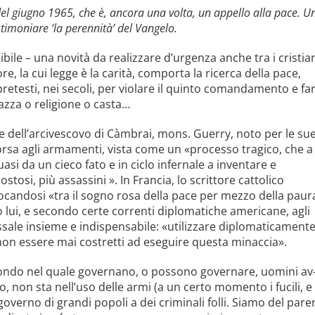
del giugno 1965, che è, ancora una volta, un appello alla pace. U
estimoniare ‘la perennità’ del Vangelo.
ile – una novità da realizzare d’urgenza anche tra i cri­stian
ore, la cui legge è la carità, comporta la ricerca della pace,
pretesti, nei secoli, per violare il quinto comandamento e fa
az­za o religione o casta…
e dell’arcivescovo di Càmbrai, mons. Guerry, noto per le su
 corsa agli armamenti, vista come un «processo tragico, che a
si da un cieco fato e in ciclo infer­nale a inventare e
osi, più assassini ». In Francia, lo scrittore cattolico
ocandosi «tra il sogno rosa della pace per mezzo della paur
 lui, e secondo certe correnti diplomatiche americane, agli
ale insieme e indispensabile: «utiliz­zare diplomaticament
a non essere mai costretti ad eseguire questa minaccia».
mondo nel quale governano, o possono governare, uomini av
so, non sta nell’uso delle armi (a un certo momento i fucili, e
overno di grandi popoli a dei criminali folli. Siamo del pare