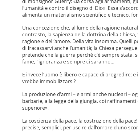
di monsignor Guerry: «la corsa agli armamenti, gi
l’umanità e contro il disegno di Dio». Essa s’accor
alimenta un materialismo scientifico e tecnico, fo
Una concezione che, al lume della ragione naturale,
contrasto, la sapienza della dottrina della Chiesa,
ragione e dell’amore. Della vita insomma. Quelli p
di fracassarvi anche l’umanità;
la Chiesa
persegue l
pretende che la guerra perché c’è sempre stata, sem
fame, l’igno­ranza e sempre ci saranno…
E invece l’uomo è libero e capace di progredire; e
vrebbe immobilizzarsi?
La produzione d’armi – e armi anche nucleari – oggi
barbarie, alla legge della giungla, coi raffinamenti
superiore».
La coscienza della pace, la costruzione della pace!
precise, semplici, per uscire dall’orrore d’uno sco