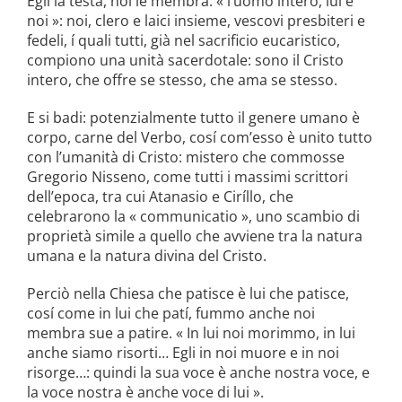
Egli la testa, noi le membra: « l’uomo intero, lui e
noi »: noi, clero e laici insieme, vescovi presbiteri e
fedeli, í quali tutti, già nel sacrificio eucaristico,
compiono una unità sacerdotale: sono il Cristo
intero, che offre se stesso, che ama se stesso.
E si badi: potenzialmente tutto il genere umano è
corpo, carne del Verbo, cosí com’esso è unito tutto
con l’umanità di Cristo: mistero che commosse
Gregorio Nisseno, come tutti i massimi scrittori
dell’epoca, tra cui Atanasio e Ciríllo, che
celebrarono la « communicatio », uno scambio di
proprietà simile a quello che avviene tra la natura
umana e la natura divina del Cristo.
Perciò nella Chiesa che patisce è lui che patisce,
cosí come in lui che patí, fummo anche noi
membra sue a patire. « In lui noi morimmo, in lui
anche siamo risorti… Egli in noi muore e in noi
risorge…: quindi la sua voce è anche nostra voce, e
la voce nostra è anche voce di lui ».