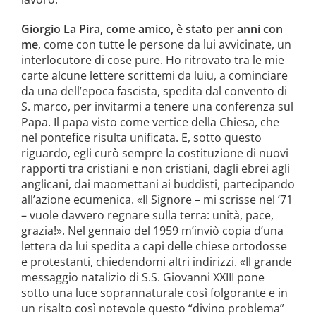
Giorgio La Pira, come amico, è stato per anni con
me
, come con tutte le persone da lui avvicinate, un
interlocutore di cose pure. Ho ritrovato tra le mie
carte alcune lettere scrittemi da luiu, a cominciare
da una dell’epoca fascista, spedita dal convento di
S. marco, per invitarmi a tenere una conferenza sul
Papa. Il papa visto come vertice della Chiesa, che
nel pontefice risulta unificata. E, sotto questo
riguardo, egli curò sempre la costituzione di nuovi
rapporti tra cristiani e non cristiani, dagli ebrei agli
anglicani, dai maomettani ai buddisti, partecipando
all’azione ecumenica. «Il Signore – mi scrisse nel ’71
– vuo­le davvero regnare sulla terra: unità, pa­ce,
grazia!». Nel gennaio del 1959 m’in­viò copia d’una
lettera da lui spedita a capi delle chiese ortodosse
e protestanti, chiedendomi altri indirizzi. «Il grande
messaggio natalizio di S.S. Giovanni XXIII pone
sotto una luce soprannatu­rale così folgorante e in
un risalto così notevole questo “divino problema”