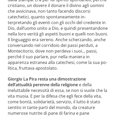
cristiano, un dovere il donare il divino agli uomini
che avvicinava, non tanto facendo discorsi
catechetici, quanto spontaneamente in­
terpretando gli eventi con gli occhi del credente in
Dio, dall’uomo unito a Dio, e quindi presentandone
nella loro verità gli aspetti buoni e quelli non buoni.
Il linguaggio era sereno. Anche scher­zando, anche
conversando nel corridoio dei passi perduti, a
Montecitorio, dove non perdeva i suoi.., passi,
perché il suo parlare, pur nella maniera in
apparenza estranea alla catechesi, come la sua po­
litica, fruttava apostolato.
Giorgio La Pira resta una dimostra­zione
dell’attualità perenne della reli­gione
e della
ineluttabile necessità di essa, se non si vuole che la
vita muoia. E per la difesa che egli fece della vita,
come bontà, solidarietà, servizio, il lutto è stato
sentito in tante parti del mondo, da creature
numerose nutrite di pane di farina e pane