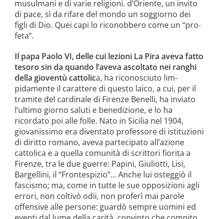
musulmani e di varie religioni. d’Oriente, un invito
di pace, sì da rifare del mondo un soggiorno dei
figli di Dio. Quei capi lo riconobbero come un “pro­
feta”.
Il papa Paolo VI, delle cui lezioni La Pira aveva fatto
tesoro sin da quan­do l’aveva ascoltato nei ranghi
della gioventù cattolic
a, ha riconosciuto lim­
pidamente il carattere di questo laico, a cui, per il
tramite del cardinale di Fi­renze Benelli, ha inviato
l’ultimo giorno saluti e benedizione, e lo ha
ricordato poi alle folle. Nato in Sicilia nel 1904,
giovanissi­mo era diventato professore di istitu­zioni
di diritto romano, aveva parteci­pato all’azione
cattolica e a quella co­munità di scrittori fiorita a
Firenze, tra le due guerre: Papini, Giuliotti, Lisi,
Bargellini, il “Frontespizio”… Anche lui osteggiò il
fascismo; ma, come in tutte le sue opposizioni agli
errori, non colti­vò odii, non proferì mai parole
offensive alle persone: guardò sempre uomini ed
eventi dal lume della carità, convinto che compito