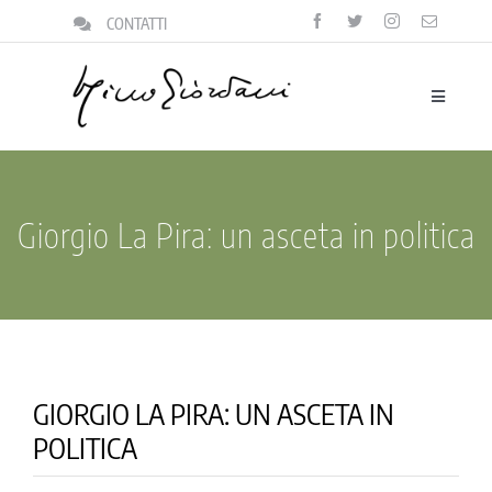
Salta
CONTATTI
al
contenuto
Toggle
Navigatio
biografia
la famiglia
Giorgio La Pira: un asceta in politica
il focolare
la vita pubblica
pensieri
il centro igino giordani
GIORGIO LA PIRA: UN ASCETA IN
POLITICA
l’archivio