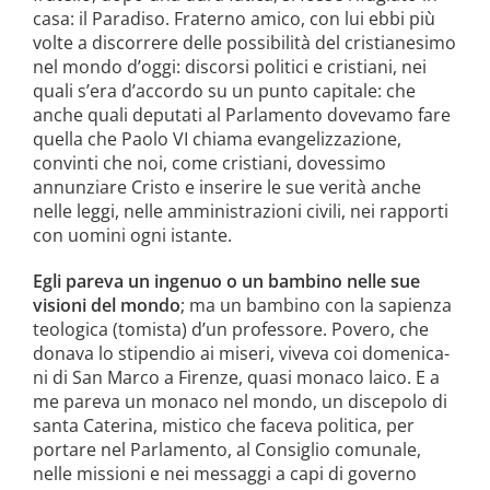
casa: il Paradiso. Fraterno amico, con lui ebbi più
vol­te a discorrere delle possibilità del cri­stianesimo
nel mondo d’oggi: discorsi politici e cristiani, nei
quali s’era d’ac­cordo su un punto capitale: che
anche quali deputati al Parlamento dovevamo fare
quella che Paolo VI chiama evan­gelizzazione,
convinti che noi, come cri­stiani, dovessimo
annunziare Cristo e inserire le sue verità anche
nelle leggi, nelle amministrazioni civili, nei rapporti
con uomini ogni istante.
Egli pareva un ingenuo o un bambino nelle sue
visioni del mondo
; ma un bam­bino con la sapienza
teologica (tomista) d’un professore. Povero, che
donava lo stipendio ai miseri, viveva coi domenica­
ni di San Marco a Firenze, quasi mona­co laico. E a
me pareva un monaco nel mondo, un discepolo di
santa Caterina, mistico che faceva politica, per
portare nel Parlamento, al Consiglio comunale,
nelle missioni e nei messaggi a capi di governo