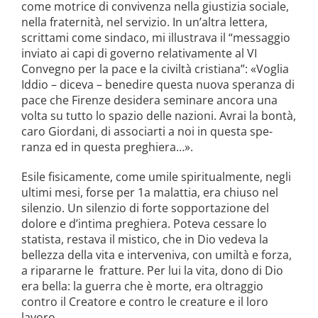
come motrice di con­vivenza nella giustizia sociale,
nella fra­ternità, nel servizio. In un’altra lettera,
scrittami come sindaco, mi illustrava il “messaggio
inviato ai capi di governo re­lativamente al VI
Convegno per la pace e la civiltà cristiana”: «Voglia
Iddio – diceva – benedire questa nuova spe­ranza di
pace che Firenze desidera semi­nare ancora una
volta su tutto lo spazio delle nazioni. Avrai la bontà,
caro Gior­dani, di associarti a noi in questa spe­
ranza ed in questa preghiera…».
Esile fisicamente, come umile spiritual­mente, negli
ultimi mesi, forse per 1a malattia, era chiuso nel
silenzio. Un si­lenzio di forte sopportazione del
dolore e d’intima preghiera. Poteva cessare lo
statista, restava il mistico, che in Dio vedeva la
bellezza della vita e interveniva, con umiltà e forza,
a ripararne le
fratture. Per lui la vita, dono di Dio
era bella: la guerra che è morte, era oltraggio
contro il Creatore e contro le creature e il loro
lavoro.