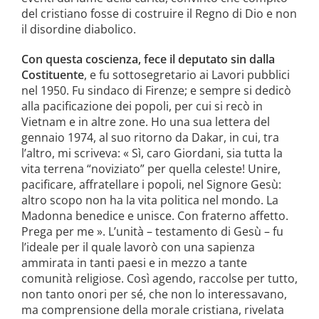
del cristiano fosse di co­struire il Regno di Dio e non
il disor­dine diabolico.
Con questa coscienza, fece il deputa­to sin dalla
Costituente
, e fu sottosegretario ai Lavori pubblici
nel 1950. Fu sindaco di Firenze; e sempre si dedicò
alla pacificazione dei popoli, per cui si recò in
Vietnam e in altre zone. Ho una sua lettera del
gennaio 1974, al suo ritor­no da Dakar, in cui, tra
l’altro, mi scrive­va: « Sì, caro Giordani, sia tutta la
vita terrena “noviziato” per quella celeste! Unire,
pacificare, affratellare i popoli, nel Signore Gesù:
altro scopo non ha la vita politica nel mondo. La
Madonna benedice e unisce. Con fraterno affetto.
Prega per me ». L’unità – testamento di Gesù – fu
l’ideale per il quale lavorò con una sapienza
ammirata in tanti pae­si e in mezzo a tante
comunità reli­giose. Così agendo, raccolse per tutto,
non tanto onori per sé, che non lo interes­savano,
ma comprensione della morale cristiana, rivelata