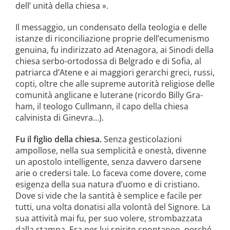
dell’ unità della chiesa ».
Il messaggio, un condensato della teo­logia e delle
istanze di riconciliazione proprie dell’ecumenismo
genuina, fu in­dirizzato ad Atenagora, ai Sinodi della
chiesa serbo-ortodossa di Belgrado e di Sofia, al
patriarca d’Atene e ai maggiori gerarchi greci, russi,
copti, oltre che alle supreme autorità religiose delle
comunità anglicane e luterane (ricordo Billy Gra­
ham, il teologo Cullmann, il capo della chiesa
calvinista di Ginevra…).
Fu il figlio della chiesa.
Senza ge­sticolazioni
ampollose, nella sua sempli­cità e onestà, divenne
un apostolo intel­ligente, senza davvero darsene
arie o credersi tale. Lo faceva come dovere, co­me
esigenza della sua natura d’uomo e di cristiano.
Dove si vide che la santità è semplice e facile per
tutti, una volta donatisi alla volontà del Signore. La
sua attività mai fu, per suo volere, strombazzata
dalla stampa. Era per lui spirito spontaneo, perché