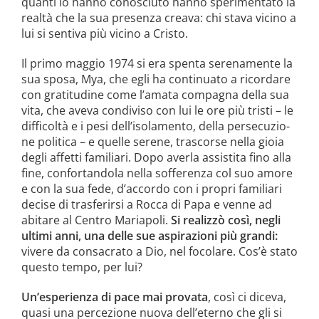
quanti lo han­no conosciuto hanno sperimentato la
realtà che la sua presenza creava: chi stava vicino a
lui si sentiva più vicino a Cristo.
Il primo maggio 1974 si era spenta serenamente la
sua sposa, Mya, che egli ha continuato a ricordare
con gra­titudine come l’amata compagna della sua
vita, che aveva condiviso con lui le ore più tristi – le
difficoltà e i pesi dell’isolamento, della persecuzio­
ne politica – e quelle serene, trascor­se nella gioia
degli affetti familiari. Dopo averla assistita fino alla
fine, confortandola nella sofferenza col suo amore
e con la sua fede, d’accordo con i propri familiari
decise di tra­sferirsi a Rocca di Papa e venne ad
abitare al Centro Mariapoli.
Si realizzò così, negli
ultimi anni, una delle sue aspirazioni più grandi:
vivere da consacrato a Dio, nel foco­lare. Cos’è stato
questo tempo, per lui?
Un’esperienza di pace mai provata
, così ci diceva,
quasi una percezione nuova dell’eterno che gli si