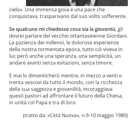
cielo». Una immensa gioia e una pa­ce che
conquistava, trasparivano dal suo volto sofferente.
Se qualcuno mi chiedesse cosa sia la gioventù
, gli
do­vrei parlare del vecchio ottantaseienne Giordani.
La pazienza dei millenni, le dolorose esperienze
della nostra tormentata epoca, tutto ciò viveva in
lui; però anche una spe­ranza, una semplicità, un
andare a­vanti senza esitazioni, senza timore.
E mai lo dimenticherò mentre, in mezzo a venti o
trenta vescovi da tut­to il mondo, con la ricchezza
della sua saggezza e giovanilità, incoraggiava
questi pastori ad affrontare il futuro della Chiesa,
in unità col Papa e tra di loro.
(tratto da: «Città Nuova», n.9-10 maggio 1980)