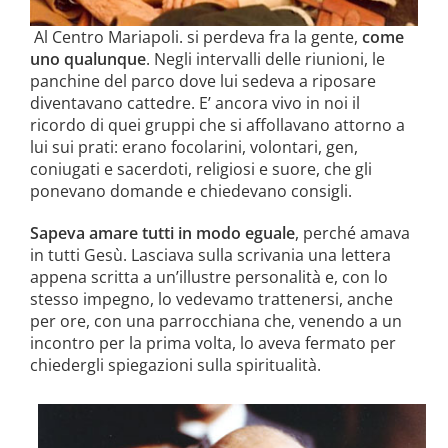
Al Centro Mariapoli. si perdeva fra la gente,
come
uno qualunque
. Negli intervalli delle riunioni, le
panchine del parco dove lui sedeva a riposare
diventavano cattedre. E’ ancora vivo in noi il
ricordo di quei gruppi che si affollavano attorno a
lui sui prati: erano focolarini, volontari, gen,
coniugati e sacerdoti, religiosi e suore, che gli
ponevano domande e chiedevano consigli.
Sapeva amare tutti in modo eguale
, perché amava
in tutti Gesù. Lasciava sulla scrivania una lettera
appena scritta a un’illustre per­sonalità e, con lo
stesso impegno, lo vedevamo trattenersi, anche
per ore, con una parrocchiana che, venendo a un
incontro per la prima volta, lo aveva fermato per
chiedergli spiega­zioni sulla spiritualità.