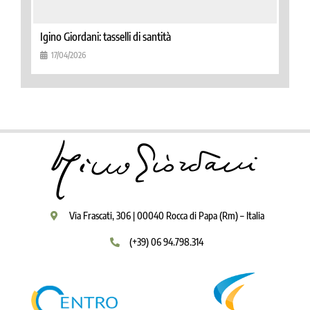
Igino Giordani: tasselli di santità
17/04/2026
Via Frascati, 306 | 00040 Rocca di Papa (Rm) – Italia
(+39) 06 94.798.314