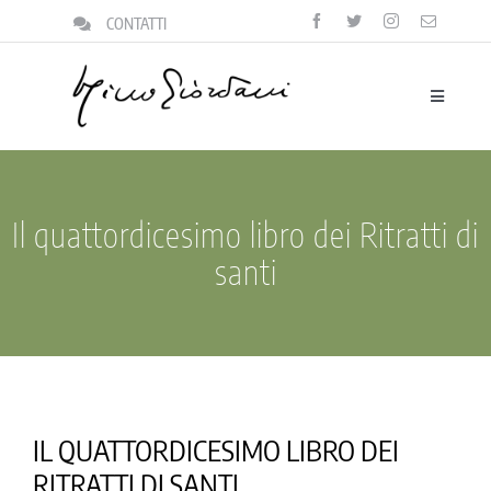
Salta
CONTATTI
al
contenuto
Toggle
Navigatio
biografia
la famiglia
Il quattordicesimo libro dei Ritratti di
il focolare
santi
la vita pubblica
pensieri
il centro igino giordani
IL QUATTORDICESIMO LIBRO DEI
l’archivio
RITRATTI DI SANTI