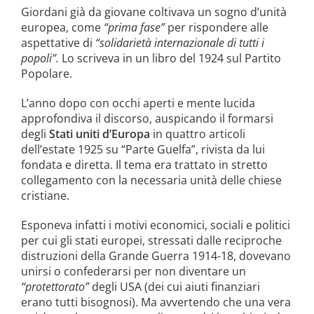
la causa di canonizzazione
Giordani già da giovane coltivava un sogno d’unità
europea, come
“prima fase”
per rispondere alle
notizie
aspettative di
“solidarietà internazionale di tutti i
popoli”.
Lo scriveva in un libro del 1924 sul Partito
Popolare.
L’anno dopo con occhi aperti e mente lucida
approfondiva il discorso, auspicando il formarsi
degli
Stati uniti d’Europa
in quattro articoli
dell’estate 1925 su “Parte Guelfa”, rivista da lui
fondata e diretta. Il tema era trattato in stretto
collegamento con la necessaria unità delle chiese
cristiane.
Esponeva infatti i motivi economici, sociali e politici
per cui gli stati europei, stressati dalle reciproche
distruzioni della Grande Guerra 1914-18, dovevano
unirsi o confederarsi per non diventare un
“protettorato”
degli USA (dei cui aiuti finanziari
erano tutti bisognosi). Ma avvertendo che una vera