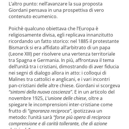
L’altro punto: nell’avanzare la sua proposta
Giordani pensava in una prospettiva di vero
contenuto ecumenico.
Poichè qualcuno obiettava che l’Europa è
religiosamente divisa, egli replicava innanzitutto
ricordando un fatto storico: nel 1885 il protestante
Bismarck si era affidato all’arbitrato di un papa
(Leone XIII) per risolvere una vertenza territoriale
tra Spagna e Germania. In più, affrontava il tema
dell’unità tra i cristiani, dimostrando di aver fiducia
nei segni di dialogo allora in atto: i colloqui di
Malines tra cattolici e anglicani, e i vari incontri
pan-cristiani delle altre chiese. Giordani vi scorgeva
“sintomi della nuova coscienza”
. E in un articolo del
novembre 1925,
L’unione delle chiese
, oltre a
spiegare le incomprensioni inter-cristiane come
frutto di
“ignoranza reciproca”
, ipotizzava un
metodo: l’unità sarà
“forse più opera di reciproca
comprensione e di carità tollerante, che di azione