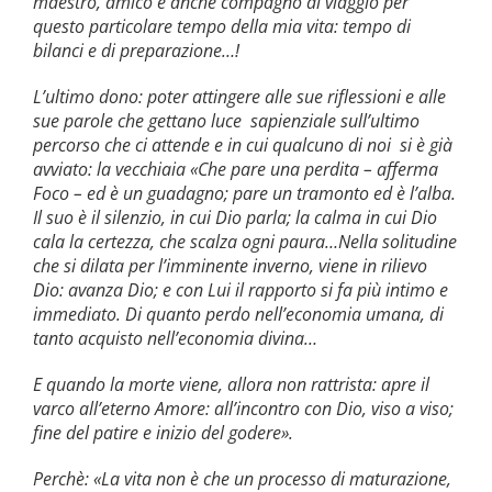
maestro, amico e anche compagno di viaggio per
questo particolare tempo della mia vita: tempo di
bilanci e di preparazione…!
L’ultimo dono: poter attingere alle sue riflessioni e alle
sue parole che gettano luce sapienziale sull’ultimo
percorso che ci attende e in cui qualcuno di noi si è già
avviato: la vecchiaia «Che pare una perdita – afferma
Foco – ed è un guadagno; pare un tramonto ed è l’alba.
Il suo è il silenzio, in cui Dio parla; la calma in cui Dio
cala la certezza, che scalza ogni paura…Nella solitudine
che si dilata per l’imminente inverno, viene in rilievo
Dio: avanza Dio; e con Lui il rapporto si fa più intimo e
immediato. Di quanto perdo nell’economia umana, di
tanto acquisto nell’economia divina…
E quando la morte viene, allora non rattrista: apre il
varco all’eterno Amore: all’incontro con Dio, viso a viso;
fine del patire e inizio del godere».
Perchè: «La vita non è che un processo di maturazione,