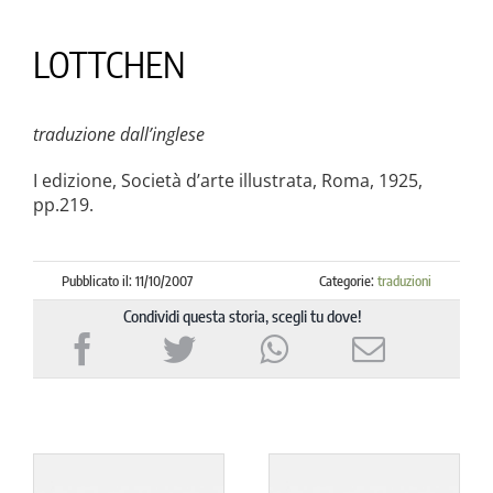
la causa di canonizzazione
LOTTCHEN
notizie
traduzione dall’inglese
I edizione, Società d’arte illustrata, Roma, 1925,
pp.219.
Pubblicato il: 11/10/2007
Categorie:
traduzioni
Condividi questa storia, scegli tu dove!