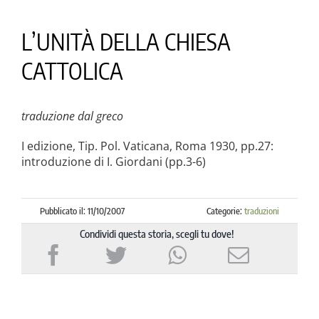
la causa di canonizzazione
L’UNITÀ DELLA CHIESA
notizie
CATTOLICA
traduzione dal greco
I edizione, Tip. Pol. Vaticana, Roma 1930, pp.27:
introduzione di I. Giordani (pp.3-6)
Pubblicato il: 11/10/2007
Categorie:
traduzioni
Condividi questa storia, scegli tu dove!