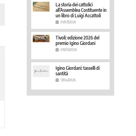
La storia dei cattolici
all’Assemblea Costituente in
un libro di Luigi Accattoli
01/07/2026
Tivoli: edizione 2026 del
premio Igino Giordani
09/05/2026
Igino Giordani: tasselli di
santità
17/04/2026
11/10/2007
11/10/2007
AA.VV.