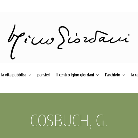
la vita pubblica
pensieri
il centro igino giordani
l’archivio
la c
COSBUCH, G.