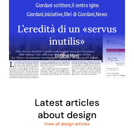
Giordani scrittore
,
il centro Igino
Giordani
,
iniziative
,
libri di Giordani
,
News
L’eredità di un «servus
inutilis»
Di
Elena Merli
Latest articles
about design
View all design articles