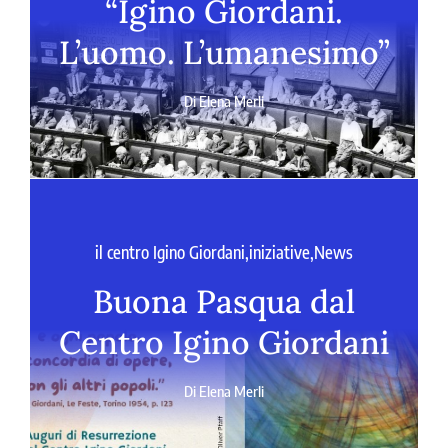
“Igino Giordani.
L’uomo. L’umanesimo”
Di
Elena Merli
il centro Igino Giordani
,
iniziative
,
News
Buona Pasqua dal
Centro Igino Giordani
Di
Elena Merli