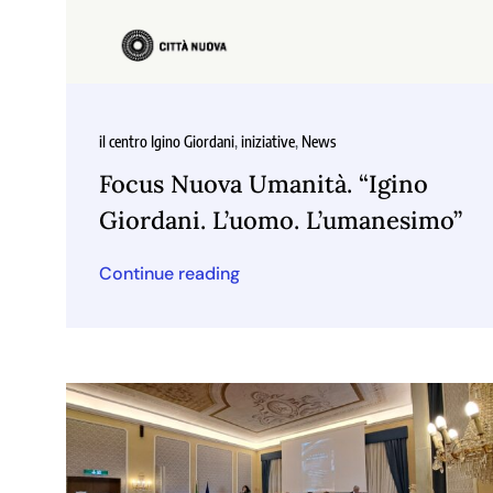
il centro Igino Giordani
,
iniziative
,
News
Focus Nuova Umanità. “Igino
Giordani. L’uomo. L’umanesimo”
Continue reading