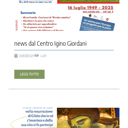
news dal Centro Igino Giordani
20/07/2025
246
LEGGI TUTTO