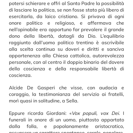
potersi schierare e offrì al Santo Padre la possibilità
di lasciare la politica, se non fosse stato più libero di
esercitarla, da laico cristiano. Si privava di ogni
onore politico e religioso, e affermava che
nell’opinabile era opportuno far prevalere il grande
dono della libertà, datagli da Dio. L’equilibrio
raggiunto dall’uomo politico trentino è ascrivibile
alla scelta continua su doveri e diritti e sanciva
appartenenza alla Chiesa cattolica, autorevolezza
personale, con al centro il doppio binario del dovere
della coscienza e della responsabile libertà di
coscienza.
Alcide De Gasperi che visse, con audacia e
coraggio, la testimonianza del servizio ai fratelli,
morì quasi in solitudine, a Sella.
Eppure ricorda Giordani: «
Vox populi, vox Dei
. I
funerali in onore di un uomo, piuttosto appartato
dalla folla, e popolanamente aristocratico,
assunsero un carattere spontaneo, corale, popolare,