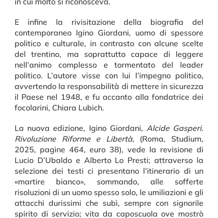
in cui molto si riconosceva.
E infine la rivisitazione della biografia del
contemporaneo Igino Giordani, uomo di spessore
politico e culturale, in contrasto con alcune scelte
del trentino, ma soprattutto capace di leggere
nell’animo complesso e tormentato del leader
politico. L’autore visse con lui l’impegno politico,
avvertendo la responsabilità di mettere in sicurezza
il Paese nel 1948, e fu accanto alla fondatrice dei
focolarini, Chiara Lubich.
La nuova edizione, Igino Giordani,
Alcide Gasperi.
Rivoluzione
Riforme e Libertà
, (Roma, Studium,
2025, pagine 464, euro 38), vede la revisione di
Lucio D’Ubaldo e Alberto Lo Presti; attraverso la
selezione dei testi ci presentano l’itinerario di un
«martire bianco», sommando, alle sofferte
risoluzioni di un uomo spesso solo, le umiliazioni e gli
attacchi durissimi che subì, sempre con signorile
spirito di servizio; vita da caposcuola ove mostrò