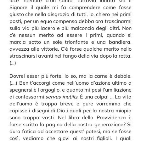
luce interiore d’un santo; tuttavia lodato sia il
Signore il quale mi fa comprendere come fosse
giusto che nella disgrazia di tutti, io, ch’ero nei primi
posti, per un equo compenso debba ora trascinarmi
sulla via più lacero e più malconcio degli altri. Non
c’è nessun merito ad essere i primi, quando si
marcia sotto un sole trionfante e una bandiera,
avvezza alle vittorie. C’è forse qualche merito nello
strascinarsi avanti nel fango della via dopo la rotta.
(…)
Dovrei esser più forte, lo so, ma la carne è debole.
(….) Ben t’accorgi come nell’uomo d’azione ultimo a
spegnersi è l’orgoglio, e quanto mi pesi l’umiliazione
di confessarmi
servus inutilis
. È una colpa! … La vita
dell’uomo è troppo breve e pure vorremmo che
capisse i disegni di Dio i quali per la nostra miopia
sono troppo vasti. Nel libro della Provvidenza è
forse scritta la pagina della nostra generazione? Si
dura fatica ad accettare quest’ipotesi, ma se fosse
così, vediamo che giovi ai nostri figlioli. I quali