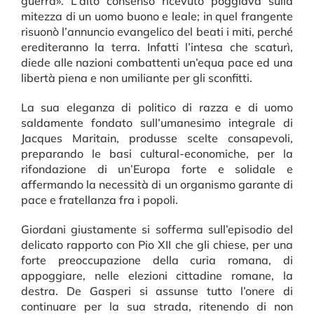
guerra». L’alto consenso ricevuto poggiava sulla
mitezza di un uomo buono e leale; in quel frangente
risuonò l’annuncio evangelico del beati i miti, perché
erediteranno la terra. Infatti l’intesa che scaturì,
diede alle nazioni combattenti un’equa pace ed una
libertà piena e non umiliante per gli sconfitti.
La sua eleganza di politico di razza e di uomo
saldamente fondato sull’umanesimo integrale di
Jacques Maritain, produsse scelte consapevoli,
preparando le basi cultural-economiche, per la
rifondazione di un’Europa forte e solidale e
affermando la necessità di un organismo garante di
pace e fratellanza fra i popoli.
Giordani giustamente si sofferma sull’episodio del
delicato rapporto con Pio XII che gli chiese, per una
forte preoccupazione della curia romana, di
appoggiare, nelle elezioni cittadine romane, la
destra. De Gasperi si assunse tutto l’onere di
continuare per la sua strada, ritenendo di non