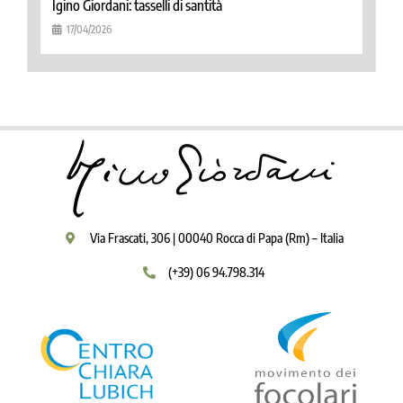
Igino Giordani: tasselli di santità
17/04/2026
Via Frascati, 306 | 00040 Rocca di Papa (Rm) – Italia
(+39) 06 94.798.314