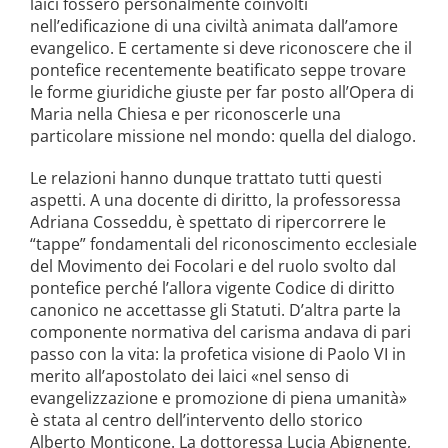
laici fossero personalmente coinvolti
nell’edificazione di una civiltà animata dall’amore
evangelico. E certamente si deve riconoscere che il
pontefice recentemente beatificato seppe trovare
le forme giuridiche giuste per far posto all’Opera di
Maria nella Chiesa e per riconoscerle una
particolare missione nel mondo: quella del dialogo.
Le relazioni hanno dunque trattato tutti questi
aspetti. A una docente di diritto, la professoressa
Adriana Cosseddu, è spettato di ripercorrere le
“tappe” fondamentali del riconoscimento ecclesiale
del Movimento dei Focolari e del ruolo svolto dal
pontefice perché l’allora vigente Codice di diritto
canonico ne accettasse gli Statuti. D’altra parte la
componente normativa del carisma andava di pari
passo con la vita: la profetica visione di Paolo VI in
merito all’apostolato dei laici «nel senso di
evangelizzazione e promozione di piena umanità»
è stata al centro dell’intervento dello storico
Alberto Monticone. La dottoressa Lucia Abignente,