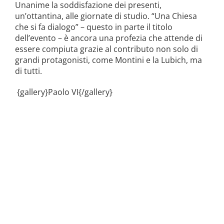
Unanime la soddisfazione dei presenti,
un’ottantina, alle giornate di studio. “Una Chiesa
che si fa dialogo” – questo in parte il titolo
dell’evento – è ancora una profezia che attende di
essere compiuta grazie al contributo non solo di
grandi protagonisti, come Montini e la Lubich, ma
di tutti.
{gallery}Paolo VI{/gallery}
Carla Pagliarulo
collabora con il Centro studi Igino
Giordani di Rocca di Papa (Roma) al fine di portare
alla luce alcune corrispondenze intrattenute dal
letterato tiburtino con suoi contemporanei; è nata a
Benevento il 21/11/1984. Ha conseguito la laurea
triennale in Lettere moderne nel 2006 presso