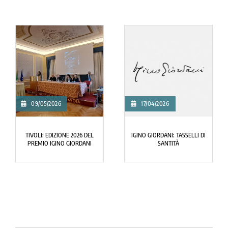
2026
04/04/2026
04/04/202
RDANI: TASSELLI DI
NEWS DAL CENTRO IGINO
BUONA PASQU
SANTITÀ
GIORDANI
IGINO G
Search Button