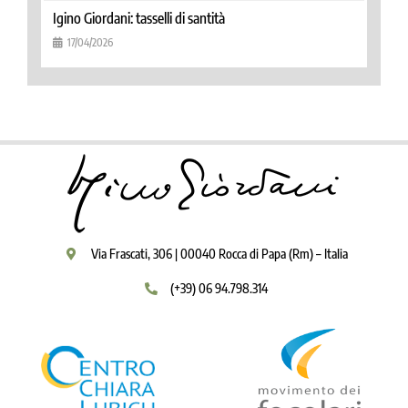
Igino Giordani: tasselli di santità
17/04/2026
Via Frascati, 306 | 00040 Rocca di Papa (Rm) – Italia
(+39) 06 94.798.314