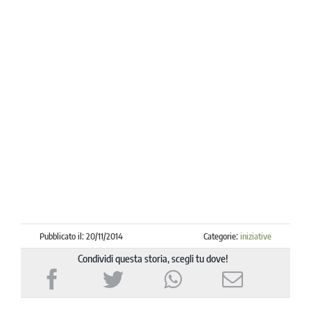
contemporanea presso l’Università Cattolica di
Milano con una tesi sullo scrittore, giornalista e
uomo politico Igino Giordani nel contesto culturale
del periodo tra le due guerre mondiali. Scrive
occasionalmente su alcune riviste letterarie, e ha
pubblicato saggi e recensioni sulle riviste «Nuova
Umanità» e «Res Publica» della LUMSA.
Pubblicato il: 20/11/2014
Categorie:
iniziative
Condividi questa storia, scegli tu dove!