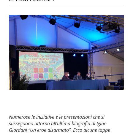
la causa di canonizzazione
notizie
Numerose le iniziative e le presentazioni che si
susseguono attorno all’ultima biografia di Igino
Giordani “Un eroe disarmato”. Ecco alcune tappe