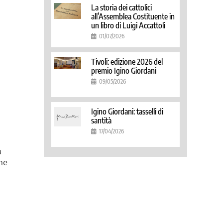
La storia dei cattolici
all’Assemblea Costituente in
un libro di Luigi Accattoli
01/07/2026
Tivoli: edizione 2026 del
premio Igino Giordani
09/05/2026
Igino Giordani: tasselli di
santità
17/04/2026
a
one