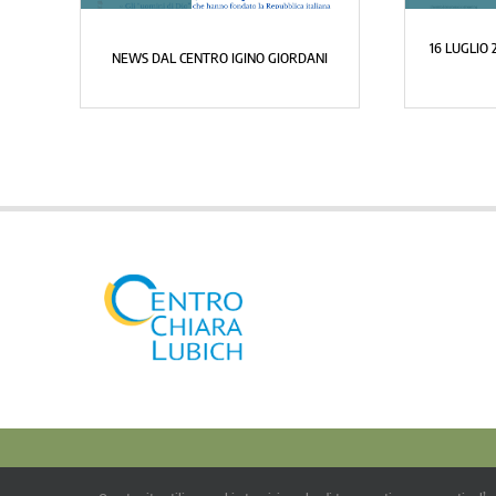
LA STORIA D
16 LUGLIO 2026 – TONADICO CITTÀ DEL
COSTITUEN
PATTO
© Co