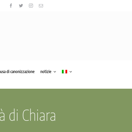
ausa di canonizzazione
notizie
tà di Chiara