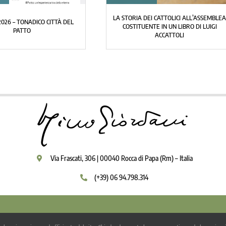
EI CATTOLICI ALL’ASSEMBLEA
TIVOLI: EDIZIONE 2026 DEL PREMIO IGINO
TE IN UN LIBRO DI LUIGI
GIORDANI
ACCATTOLI
Via Frascati, 306 | 00040 Rocca di Papa (Rm) – Italia
(+39) 06 94.798.314
pyright 2009 - 2026 | Igino Giordani | Tutti i diritti riservati |
Privacy Policy
-
Note l