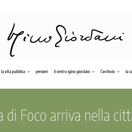
la vita pubblica
pensieri
il centro igino giordani
l’archivio
la c
 di Foco arriva nella cit