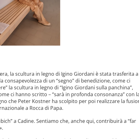
ra, la scultura in legno di Igino Giordani è stata trasferita a
 la consapevolezza di un “segno” di benedizione, come ci
e” la scultura in legno di “Igino Giordani sulla panchina”,
e ci hanno scritto – “sarà in profonda consonanza” con l
legno che Peter Kostner ha scolpito per poi realizzare la fusi
ernazionale a Rocca di Papa.
ubich” a Cadine. Sentiamo che, anche qui, contribuirà a “far
».