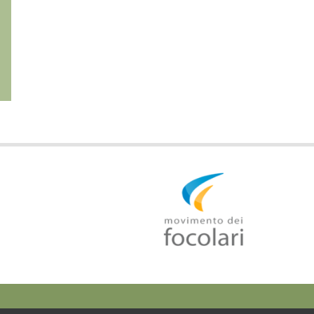
THE FIRE OF LOVE. A LIFE
IGINO GIORDANI
OF IGINO GIORDANI ‘FOCO’
1894-1980