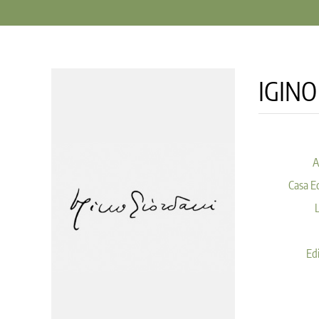
IGINO
A
Casa Ed
Edi