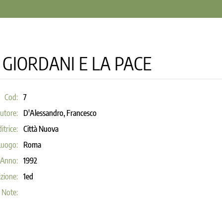
 GIORDANI E LA PACE
Cod:
7
utore:
D'Alessandro, Francesco
itrice:
Città Nuova
Luogo:
Roma
Anno:
1992
zione:
1ed
Note: