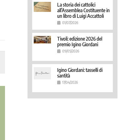
La storia dei cattolici
all’Assemblea Costituente in
un libro di Luigi Accattoli
01/07/2026
Tivoli: edizione 2026 del
premio Igino Giordani
09/05/2026
Igino Giordani: tasselli di
santità
17/04/2026