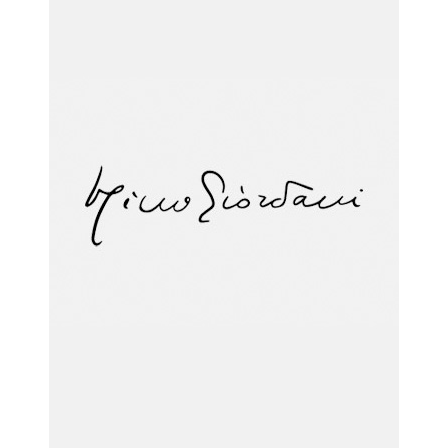
la causa di canonizzazione
notizie