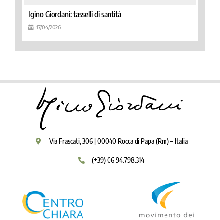
Igino Giordani: tasselli di santità
17/04/2026
Via Frascati, 306 | 00040 Rocca di Papa (Rm) – Italia
(+39) 06 94.798.314