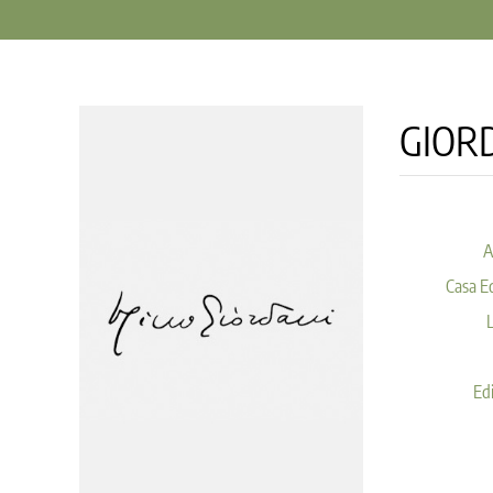
GIORD
A
Casa Ed
Edi