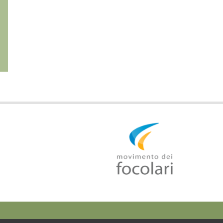
UN ALLOGGIO PER IL
IGINO GIORDANI
PROFESSORE DON LUIGI
CRISTIANO, POLITICO,
STURZO DALLE
SCRITTORE
CANOSSIANE