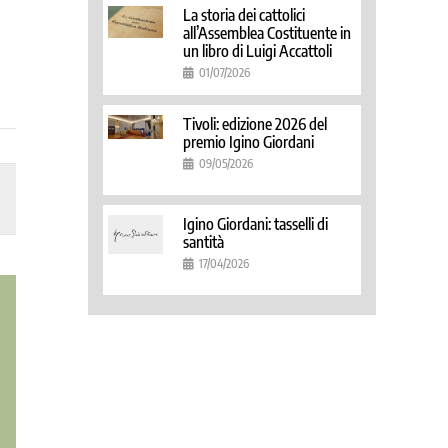
La storia dei cattolici
all’Assemblea Costituente in
un libro di Luigi Accattoli
01/07/2026
Tivoli: edizione 2026 del
premio Igino Giordani
09/05/2026
Igino Giordani: tasselli di
santità
17/04/2026