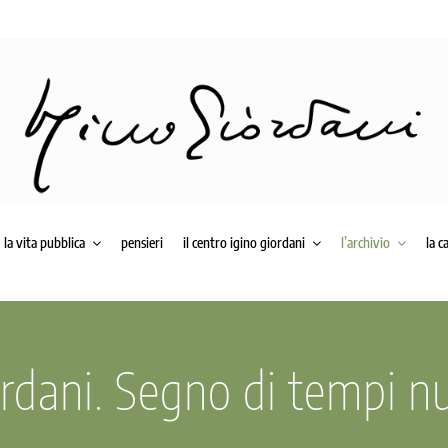
la vita pubblica
pensieri
il centro igino giordani
l’archivio
la c
rdani. Segno di tempi n