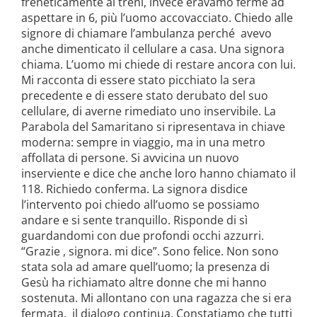
freneticamente ai treni, invece eravamo ferme ad
aspettare in 6, più l’uomo accovacciato. Chiedo alle
signore di chiamare l’ambulanza perché avevo
anche dimenticato il cellulare a casa. Una signora
chiama. L’uomo mi chiede di restare ancora con lui.
Mi racconta di essere stato picchiato la sera
precedente e di essere stato derubato del suo
cellulare, di averne rimediato uno inservibile. La
Parabola del Samaritano si ripresentava in chiave
moderna: sempre in viaggio, ma in una metro
affollata di persone. Si avvicina un nuovo
inserviente e dice che anche loro hanno chiamato il
118. Richiedo conferma. La signora disdice
l’intervento poi chiedo all’uomo se possiamo
andare e si sente tranquillo. Risponde di sì
guardandomi con due profondi occhi azzurri.
“Grazie , signora. mi dice”. Sono felice. Non sono
stata sola ad amare quell’uomo; la presenza di
Gesù ha richiamato altre donne che mi hanno
sostenuta. Mi allontano con una ragazza che si era
fermata, il dialogo continua. Constatiamo che tutti