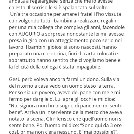
andata a regalargliele senza che me lo avesse
chiesto. Il sorriso le si è spalancato sul volto.
Un’altra occasione per amare i fratelli l’ho vissuta
coinvolgendo tutti i bambini a realizzare regalini
per una mia collega che compiva gli anni, facendole
con AUGURIO a sorpresa nonostante lei mi avesse
presa in giro con un atteggiamento poco serio nel
lavoro. I bambini gioiosi si sono nascosti, hanno
preparato una coroncina, fiori di carta colorati e
soprattutto hanno sentito che ci vogliamo bene e
la felicità della collega è stata impagabile.
Gesù però voleva ancora farmi un dono. Sulla via
del ritorno a casa vedo un uomo steso a terra.
Penso sia un povero, avevo del pane con me e mi
fermo per darglielo. Lui apre gli occhi e mi dice:
“No, signora non ho bisogno di pane non mi sento
bene”. Arriva un inserviente della metro che aveva
notato la scena. Gli riferisco che quell’uomo non si
sente bene. Poi l’uomo mi dice: “Sono qui da 3 ore
così, prima non c’era nessuno. E’ mai possibile?”.