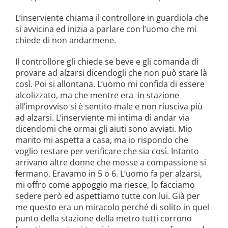
L’inserviente chiama il controllore in guardiola che
si avvicina ed inizia a parlare con l’uomo che mi
chiede di non andarmene.
Il controllore gli chiede se beve e gli comanda di
provare ad alzarsi dicendogli che non può stare là
così. Poi si allontana. L’uomo mi confida di essere
alcolizzato, ma che mentre era in stazione
all’improvviso si è sentito male e non riusciva più
ad alzarsi. L’inserviente mi intima di andar via
dicendomi che ormai gli aiuti sono avviati. Mio
marito mi aspetta a casa, ma io rispondo che
voglio restare per verificare che sia così. Intanto
arrivano altre donne che mosse a compassione si
fermano. Eravamo in 5 o 6. L’uomo fa per alzarsi,
mi offro come appoggio ma riesce, lo facciamo
sedere però ed aspettiamo tutte con lui. Già per
me questo era un miracolo perché di solito in quel
punto della stazione della metro tutti corrono