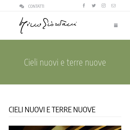
Salta
CONTATTI
al
contenuto
Toggle
Navigatio
biografia
la famiglia
Cieli nuovi e terre nuove
il focolare
la vita pubblica
pensieri
il centro igino giordani
CIELI NUOVI E TERRE NUOVE
l’archivio