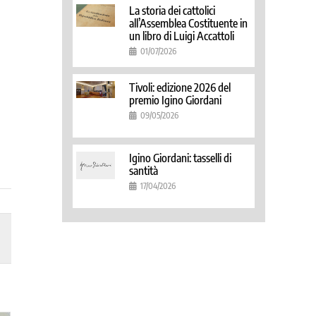
La storia dei cattolici
all’Assemblea Costituente in
un libro di Luigi Accattoli
01/07/2026
Tivoli: edizione 2026 del
premio Igino Giordani
09/05/2026
Igino Giordani: tasselli di
santità
17/04/2026