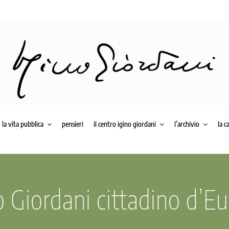
la vita pubblica
pensieri
il centro igino giordani
l’archivio
la c
o Giordani cittadino d’E