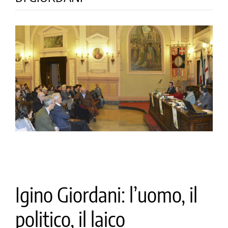
la causa di canonizzazione
notizie
Igino Giordani: l’uomo, il
politico, il laico