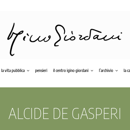
la vita pubblica
pensieri
il centro igino giordani
l’archivio
la c
ALCIDE DE GASPERI