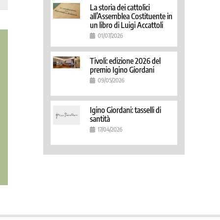
La storia dei cattolici
all’Assemblea Costituente in
un libro di Luigi Accattoli
01/07/2026
Tivoli: edizione 2026 del
premio Igino Giordani
09/05/2026
Igino Giordani: tasselli di
santità
17/04/2026
MARIA MODELLO
DIARIO DI FUOCO
PERFETTO