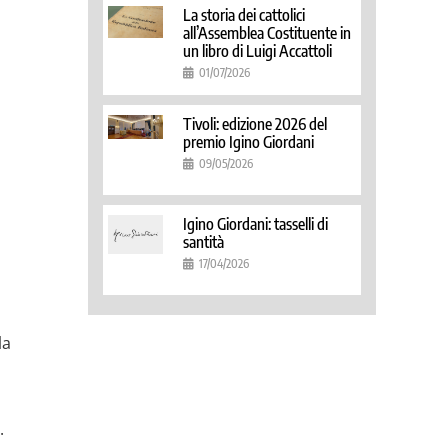
La storia dei cattolici
all’Assemblea Costituente in
un libro di Luigi Accattoli
01/07/2026
Tivoli: edizione 2026 del
premio Igino Giordani
09/05/2026
Igino Giordani: tasselli di
santità
17/04/2026
la
.