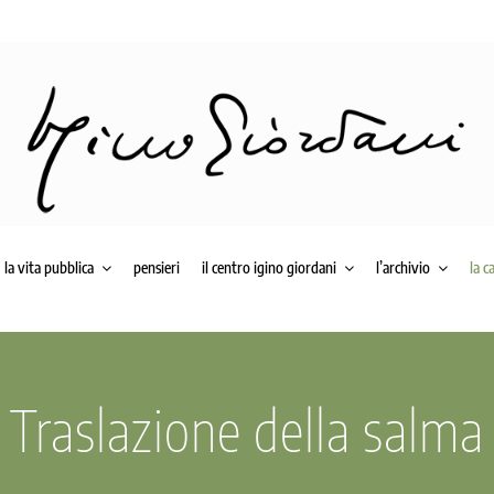
la vita pubblica
pensieri
il centro igino giordani
l’archivio
la c
Traslazione della salma