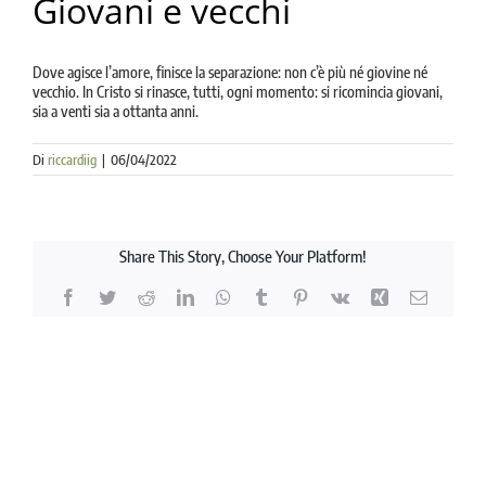
Giovani e vecchi
la causa di canonizzazione
notizie
Dove agisce l’amore, finisce la separazione: non c’è più né giovine né
vecchio. In Cristo si rinasce, tutti, ogni momento: si ricomincia giovani,
sia a venti sia a ottanta anni.
Di
riccardiig
|
06/04/2022
Share This Story, Choose Your Platform!
Facebook
Twitter
Reddit
LinkedIn
WhatsApp
Tumblr
Pinterest
Vk
Xing
Email