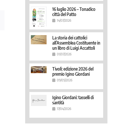
16 luglio 2026 – Tonadico
città del Patto
Email
14/07/2026
La storia dei cattolici
all’Assemblea Costituente in
un libro di Luigi Accattoli
01/07/2026
Tivoli: edizione 2026 del
premio Igino Giordani
09/05/2026
Igino Giordani: tasselli di
santità
17/04/2026