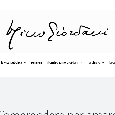
la vita pubblica
pensieri
il centro igino giordani
l’archivio
la c