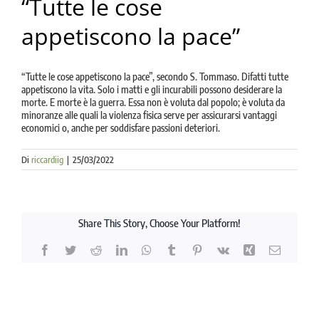
“Tutte le cose
la causa di canonizzazione
appetiscono la pace”
notizie
“Tutte le cose appetiscono la pace”, secondo S. Tommaso. Difatti tutte
appetiscono la vita. Solo i matti e gli incurabili possono desiderare la
morte. E morte è la guerra. Essa non è voluta dal popolo; è voluta da
minoranze alle quali la violenza fisica serve per assicurarsi vantaggi
economici o, anche per soddisfare passioni deteriori.
Di
riccardiig
|
25/03/2022
Share This Story, Choose Your Platform!
Facebook
Twitter
Reddit
LinkedIn
WhatsApp
Tumblr
Pinterest
Vk
Xing
Email