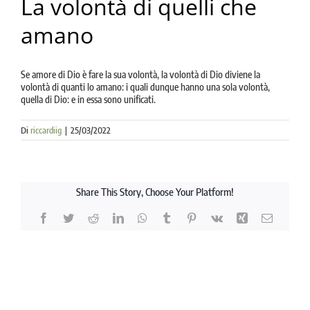
La volontà di quelli che
la causa di canonizzazione
amano
notizie
Se amore di Dio è fare la sua volontà, la volontà di Dio diviene la
volontà di quanti lo amano: i quali dunque hanno una sola volontà,
quella di Dio: e in essa sono unificati.
Di
riccardiig
|
25/03/2022
Share This Story, Choose Your Platform!
Facebook
Twitter
Reddit
LinkedIn
WhatsApp
Tumblr
Pinterest
Vk
Xing
Email