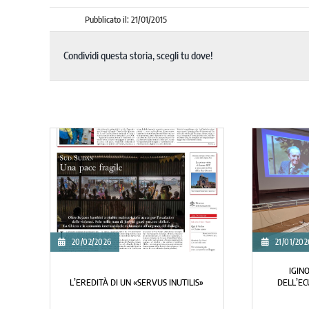
Pubblicato il: 21/01/2015
Condividi questa storia, scegli tu dove!
/09/2025
20/07/2025
UNA SEZIONE DELLA BIBLIOTECA D
L’AMORE SCACCIA IL TIMORE
INFERIORE DEDICATA A GIOR