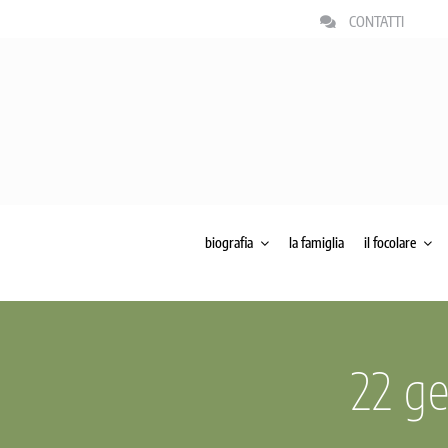
Salta
CONTATTI
al
contenuto
biografia
la famiglia
il focolare
22 ge