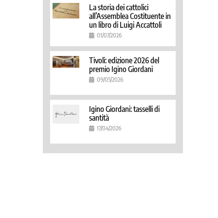
La storia dei cattolici
all’Assemblea Costituente in
un libro di Luigi Accattoli
01/07/2026
Tivoli: edizione 2026 del
premio Igino Giordani
09/05/2026
Igino Giordani: tasselli di
santità
17/04/2026