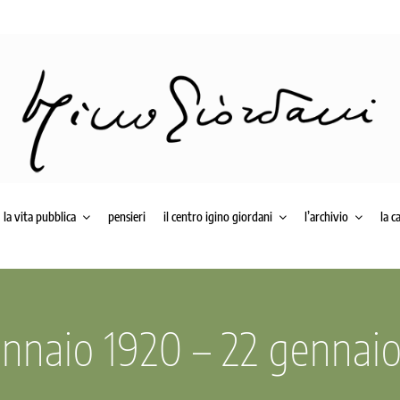
la vita pubblica
pensieri
il centro igino giordani
l’archivio
la c
nnaio 1920 – 22 gennai