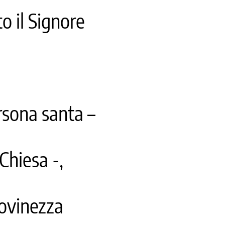
to il Signore
rsona santa –
 Chiesa -,
iovinezza