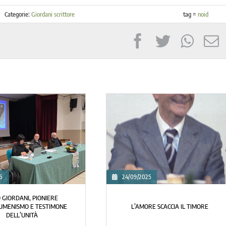
Categorie:
Giordani scrittore
tag =
noid
20/07/2025
26/06
I NOCERA
GIORDANI E LA PACE CHE UNISCE
QUEST
DANI