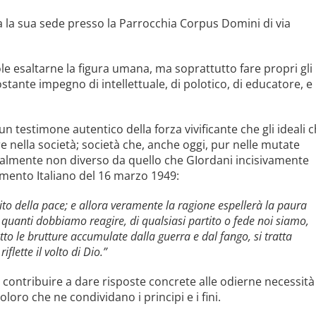
ha la sua sede presso la Parrocchia Corpus Domini di via
uole esaltarne la figura umana, ma soprattutto fare propri gli
costante impegno di intellettuale, di polotico, di educatore, e
un testimone autentico della forza vivificante che gli ideali 
e nella società; società che, anche oggi, pur nelle mutate
ialmente non diverso da quello che GIordani incisivamente
amento Italiano del 16 marzo 1949:
ito della pace; e allora veramente la ragione espellerà la paura
i quanti dobbiamo reagire, di qualsiasi partito o fede noi siamo,
tto le brutture accumulate dalla guerra e dal fango, si tratta
iflette il volto di Dio.”
l contribuire a dare risposte concrete alle odierne necessità
oloro che ne condividano i principi e i fini.