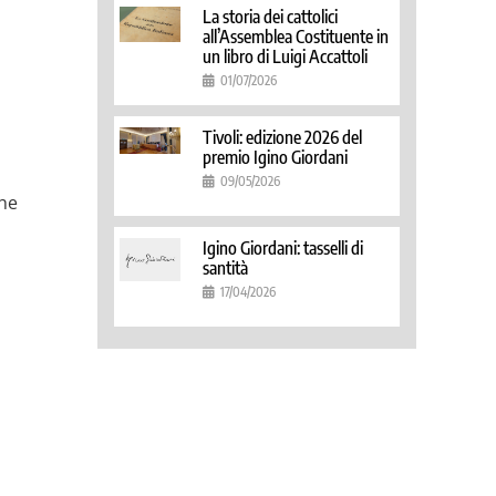
La storia dei cattolici
all’Assemblea Costituente in
un libro di Luigi Accattoli
01/07/2026
Tivoli: edizione 2026 del
premio Igino Giordani
09/05/2026
che
Igino Giordani: tasselli di
santità
17/04/2026