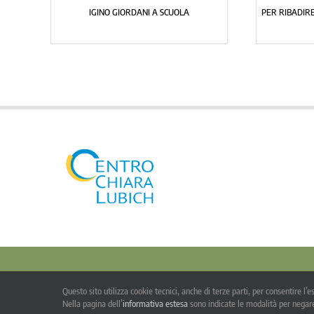
IGINO GIORDANI A SCUOLA
PER RIBADIRE
© Co
Questo sito utilizza cookie tecnici, anche di terze parti, per consentire l
Questa opera è pubblicata s
Nella pagina dell’
informativa estesa
sono indicate le modalità per negare