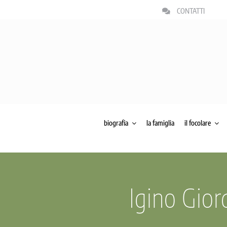
Salta
CONTATTI
al
contenuto
biografia
la famiglia
il focolare
Igino Gior