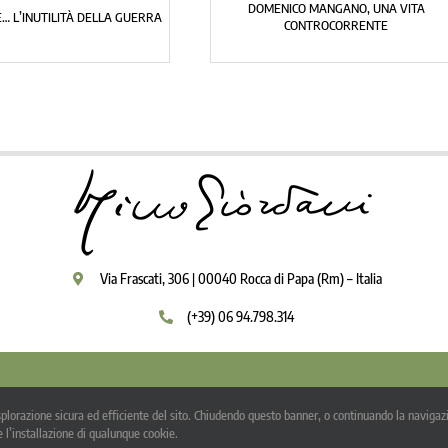
DOMENICO MANGANO, UNA VITA
… L’INUTILITÀ DELLA GUERRA
CONTROCORRENTE
Via Frascati, 306 | 00040 Rocca di Papa (Rm) – Italia
(+39) 06 94.798.314
pyright 2009 - 2026 | Igino Giordani | Tutti i diritti riservati |
Privacy Policy
-
Note l
’esplorazione sicura ed efficiente del sito. Chiudendo questo banner, o continuando la navigazi
otto una Licenza Creative Commons ed è stato realizzato con un software libero rila
 l’installazione di qualunque cookie.