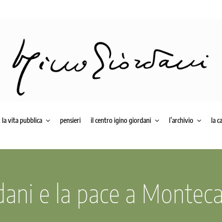
la vita pubblica
pensieri
il centro igino giordani
l’archivio
la c
dani e la pace a Montec