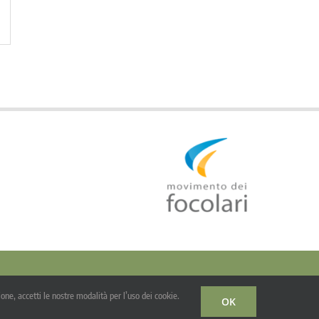
egali
one, accetti le nostre modalità per l’uso dei cookie.
sciato sotto licenza GNU/GPL
OK