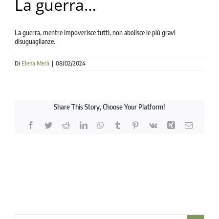
La guerra…
la causa di canonizzazione
notizie
La guerra, mentre impoverisce tutti, non abolisce le più gravi
disuguaglianze.
Di
Elena Merli
|
08/02/2024
Share This Story, Choose Your Platform!
Facebook
Twitter
Reddit
LinkedIn
WhatsApp
Tumblr
Pinterest
Vk
Xing
Email
Search Button
Search