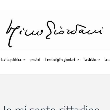
la vita pubblica
pensieri
il centro igino giordani
l’archivio
la c