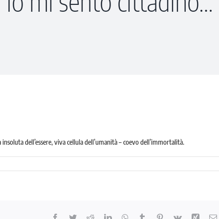
Io mi sento cittadino…
 insoluta dell’essere, viva cellula dell’umanità – coevo dell’immortalità.
Facebook
Twitter
Reddit
LinkedIn
WhatsApp
Tumblr
Pinterest
Vk
Xing