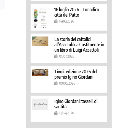
16 luglio 2026 – Tonadico
città del Patto
14/07/2026
La storia dei cattolici
all’Assemblea Costituente in
un libro di Luigi Accattoli
01/07/2026
Tivoli: edizione 2026 del
premio Igino Giordani
09/05/2026
Igino Giordani: tasselli di
santità
17/04/2026