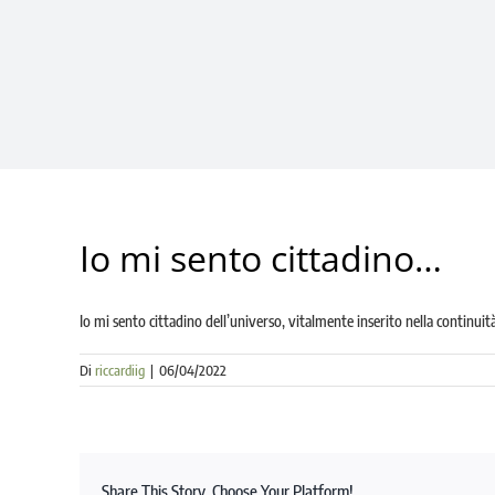
Io mi sento cittadino…
Io mi sento cittadino dell’universo, vitalmente inserito nella continuità
Di
riccardiig
|
06/04/2022
Share This Story, Choose Your Platform!